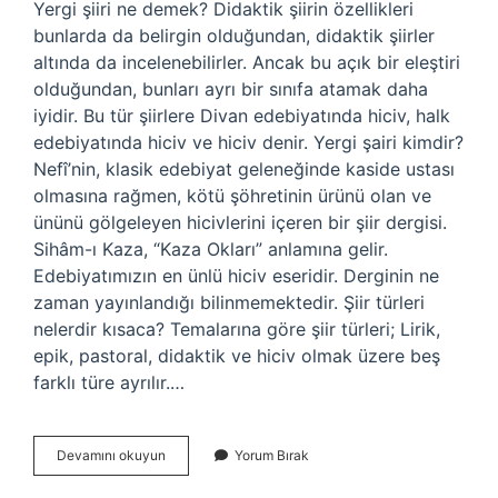
Yergi şiiri ne demek? Didaktik şiirin özellikleri
bunlarda da belirgin olduğundan, didaktik şiirler
altında da incelenebilirler. Ancak bu açık bir eleştiri
olduğundan, bunları ayrı bir sınıfa atamak daha
iyidir. Bu tür şiirlere Divan edebiyatında hiciv, halk
edebiyatında hiciv ve hiciv denir. Yergi şairi kimdir?
Nefî’nin, klasik edebiyat geleneğinde kaside ustası
olmasına rağmen, kötü şöhretinin ürünü olan ve
ününü gölgeleyen hicivlerini içeren bir şiir dergisi.
Sihâm-ı Kaza, “Kaza Okları” anlamına gelir.
Edebiyatımızın en ünlü hiciv eseridir. Derginin ne
zaman yayınlandığı bilinmemektedir. Şiir türleri
nelerdir kısaca? Temalarına göre şiir türleri; Lirik,
epik, pastoral, didaktik ve hiciv olmak üzere beş
farklı türe ayrılır.…
Yergi
Devamını okuyun
Yorum Bırak
Içerikli
Şiir