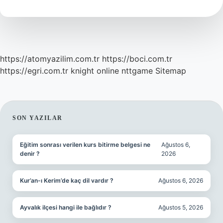
Nedir
https://atomyazilim.com.tr
https://boci.com.tr
https://egri.com.tr
knight online
nttgame
Sitemap
SIDEBAR
SON YAZILAR
Eğitim sonrası verilen kurs bitirme belgesi ne
Ağustos 6,
denir ?
2026
Kur’an-ı Kerim’de kaç dil vardır ?
Ağustos 6, 2026
Ayvalık ilçesi hangi ile bağlıdır ?
Ağustos 5, 2026