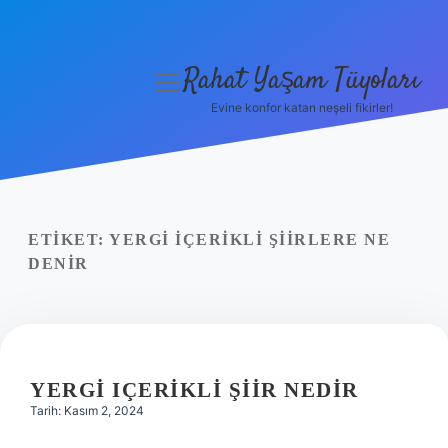
Rahat Yaşam Tüyoları
menüyü
aç
Evine konfor katan neşeli fikirler!
Anasayfa
Gizlilik Politikası
Yasal Uyarı
ETIKET:
YERGI IÇERIKLI ŞIIRLERE NE
DENIR
Hakkımızda
YERGI IÇERIKLI ŞIIR NEDIR
Tarih: Kasım 2, 2024