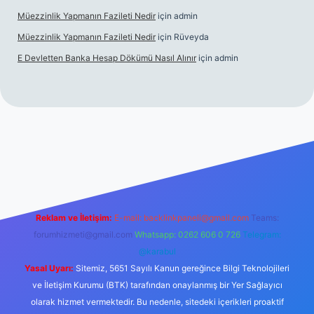
Müezzinlik Yapmanın Fazileti Nedir
için
admin
Müezzinlik Yapmanın Fazileti Nedir
için
Rüveyda
E Devletten Banka Hesap Dökümü Nasıl Alınır
için
admin
canlı maç izle
Reklam ve İletişim:
E-mail:
backlinkpaneli@gmail.com
Teams:
forumhizmeti@gmail.com
Whatsapp: 0262 606 0 726
Telegram:
@karabul
Yasal Uyarı:
Sitemiz, 5651 Sayılı Kanun gereğince Bilgi Teknolojileri
ve İletişim Kurumu (BTK) tarafından onaylanmış bir Yer Sağlayıcı
olarak hizmet vermektedir. Bu nedenle, sitedeki içerikleri proaktif