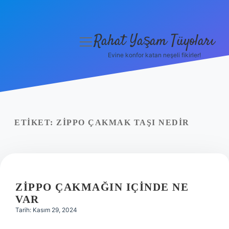
Rahat Yaşam Tüyoları
menüyü
aç
Evine konfor katan neşeli fikirler!
Anasayfa
Gizlilik Politikası
Yasal Uyarı
ETIKET:
ZIPPO ÇAKMAK TAŞI NEDIR
Hakkımızda
ZIPPO ÇAKMAĞIN IÇINDE NE
VAR
Tarih: Kasım 29, 2024