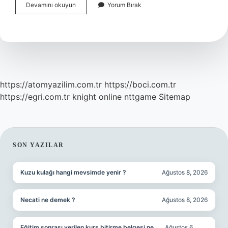
Zippo
Devamını okuyun
Yorum Bırak
Çakmağın
Içinde
Ne
Var
https://atomyazilim.com.tr
https://boci.com.tr
https://egri.com.tr
knight online
nttgame
Sitemap
SIDEBAR
SON YAZILAR
Kuzu kulağı hangi mevsimde yenir ?
Ağustos 8, 2026
Necati ne demek ?
Ağustos 8, 2026
Eğitim sonrası verilen kurs bitirme belgesi ne
Ağustos 6,