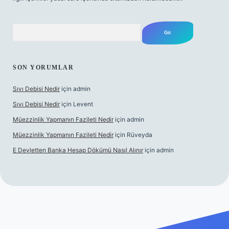
Arama
SON YORUMLAR
Sıvı Debisi Nedir
için
admin
Sıvı Debisi Nedir
için
Levent
Müezzinlik Yapmanın Fazileti Nedir
için
admin
Müezzinlik Yapmanın Fazileti Nedir
için
Rüveyda
E Devletten Banka Hesap Dökümü Nasıl Alınır
için
admin
nlı maç izle