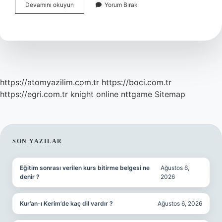
Polisin
Devamını okuyun
Yorum Bırak
Zor
Kullanma
Yetkileri
Nelerdir
https://atomyazilim.com.tr
https://boci.com.tr
https://egri.com.tr
knight online
nttgame
Sitemap
SIDEBAR
SON YAZILAR
Eğitim sonrası verilen kurs bitirme belgesi ne
Ağustos 6,
denir ?
2026
Kur’an-ı Kerim’de kaç dil vardır ?
Ağustos 6, 2026