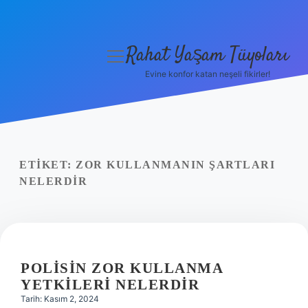
Rahat Yaşam Tüyoları
menüyü
aç
Evine konfor katan neşeli fikirler!
Anasayfa
Gizlilik Politikası
Yasal Uyarı
ETIKET:
ZOR KULLANMANIN ŞARTLARI
NELERDIR
Hakkımızda
POLISIN ZOR KULLANMA
YETKILERI NELERDIR
Tarih: Kasım 2, 2024