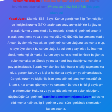
Reklam ve İletişim:
E-mail:
backlinkpaneli@gmail.com
Teams:
forumhizmeti@gmail.com
Whatsapp: 0262 606 0 726
Telegram:
@karabul
Yasal Uyarı:
Sitemiz, 5651 Sayılı Kanun gereğince Bilgi Teknolojileri
ve İletişim Kurumu (BTK) tarafından onaylanmış bir Yer Sağlayıcı
olarak hizmet vermektedir. Bu nedenle, sitedeki içerikleri proaktif
olarak denetleme veya araştırma yükümlülüğümüz bulunmamaktadır.
Ancak, üyelerimiz yazdıkları içeriklerin sorumluluğunu taşımakta olup,
siteye üye olarak bu sorumluluğu kabul etmiş sayılırlar. Bu internet
sitesi, herhangi bir marka, kurum veya şahıs şirketi ile hiçbir bağlantısı
bulunmamaktadır. Sitede yalnızca kendi hazırladığımız makaleler
paylaşılmaktadır. Burada yer alan içerikler haber niteliği taşımamakta
olup, gerçek kurum ve kişiler hakkında paylaşım yapılmamaktadır.
Gerçek kurum ve kişiler ile isim benzerlikleri tamamen tesadüfidir.
Sitemiz, kar amacı gütmeyen ve tamamen ücretsiz bir bilgi paylaşım
platformudur. Hukuka ve yasal düzenlemelere aykırı olduğunu
düşündüğünüz içerikleri,
backlinkpanelicomtr@gmail.com
adresine
bildirmeniz halinde, ilgili içerikler yasal süre içerisinde sitemizden
kaldırılacaktır.