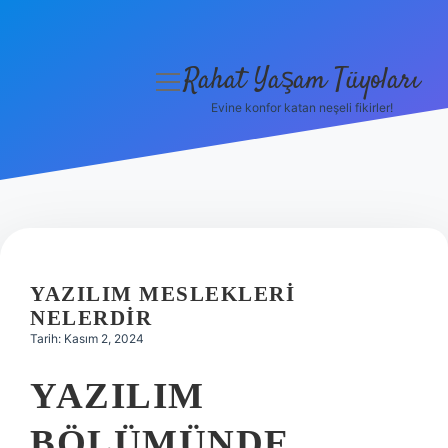
Rahat Yaşam Tüyoları
menüyü
aç
Evine konfor katan neşeli fikirler!
Anasayfa
Gizlilik Politikası
Yasal Uyarı
Hakkımızda
YAZILIM MESLEKLERI
NELERDIR
Tarih: Kasım 2, 2024
YAZILIM
BÖLÜMÜNDE