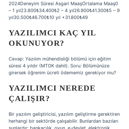
2024Deneyim Süresi Asgari MaaşOrtalama Maaş0
– 1 yıl23.800₺34.400₺2 – 4 yıl26.900₺41.300₺5 – 9
yıl30.500₺46.700₺10 yıl +31.800₺49
YAZILIMCI KAÇ YIL
OKUNUYOR?
Cevap: Yazılım mühendisliği bölümü için eğitim
süresi 4 yıldır (MTOK dahil). Soru: Bölümünüze
girersek öğrenim ücreti ödememiz gerekiyor mu?
YAZILIMCI NEREDE
ÇALIŞIR?
Bir yazılım geliştiricisi, yazılım geliştirme gerektiren
herhangi bir sektörde çalışabilir. Bunlardan bazıları
şunlardır: bankacılık, oyun, e-devlet, elektronik