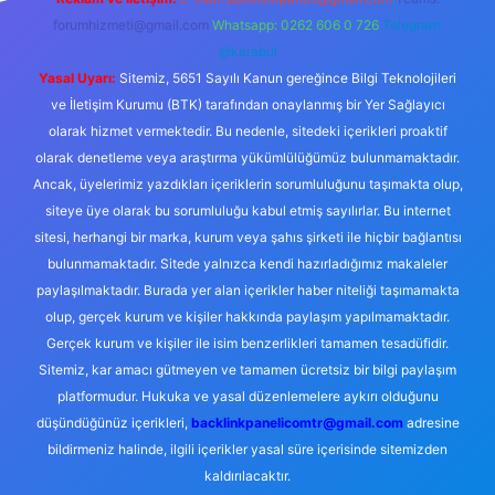
forumhizmeti@gmail.com
Whatsapp: 0262 606 0 726
Telegram:
@karabul
Yasal Uyarı:
Sitemiz, 5651 Sayılı Kanun gereğince Bilgi Teknolojileri
ve İletişim Kurumu (BTK) tarafından onaylanmış bir Yer Sağlayıcı
olarak hizmet vermektedir. Bu nedenle, sitedeki içerikleri proaktif
olarak denetleme veya araştırma yükümlülüğümüz bulunmamaktadır.
Ancak, üyelerimiz yazdıkları içeriklerin sorumluluğunu taşımakta olup,
siteye üye olarak bu sorumluluğu kabul etmiş sayılırlar. Bu internet
sitesi, herhangi bir marka, kurum veya şahıs şirketi ile hiçbir bağlantısı
bulunmamaktadır. Sitede yalnızca kendi hazırladığımız makaleler
paylaşılmaktadır. Burada yer alan içerikler haber niteliği taşımamakta
olup, gerçek kurum ve kişiler hakkında paylaşım yapılmamaktadır.
Gerçek kurum ve kişiler ile isim benzerlikleri tamamen tesadüfidir.
Sitemiz, kar amacı gütmeyen ve tamamen ücretsiz bir bilgi paylaşım
platformudur. Hukuka ve yasal düzenlemelere aykırı olduğunu
düşündüğünüz içerikleri,
backlinkpanelicomtr@gmail.com
adresine
bildirmeniz halinde, ilgili içerikler yasal süre içerisinde sitemizden
kaldırılacaktır.