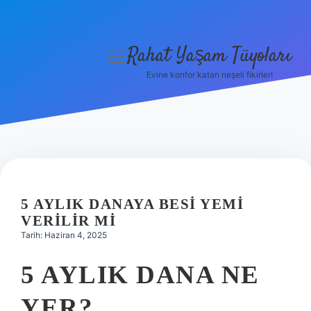
Rahat Yaşam Tüyoları
menüyü
aç
Evine konfor katan neşeli fikirler!
Anasayfa
Gizlilik Politikası
Yasal Uyarı
Hakkımızda
5 AYLIK DANAYA BESI YEMI
VERILIR MI
Tarih: Haziran 4, 2025
5 AYLIK DANA NE
YER?