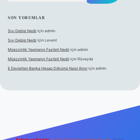
SON YORUMLAR
Sıvı Debisi Nedir
için
admin
Sıvı Debisi Nedir
için
Levent
Müezzinlik Yapmanın Fazileti Nedir
için
admin
Müezzinlik Yapmanın Fazileti Nedir
için
Rüveyda
E Devletten Banka Hesap Dökümü Nasıl Alınır
için
admin
lbet canlı maç izle
Reklam ve İletişim:
E-mail:
backlinkpaneli@gmail.com
Teams: