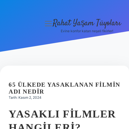
Rahat Yaşam Tüyoları
menüyü
aç
Evine konfor katan neşeli fikirler!
Anasayfa
Gizlilik Politikası
Yasal Uyarı
Hakkımızda
65 ÜLKEDE YASAKLANAN FILMIN
ADI NEDIR
Tarih: Kasım 2, 2024
YASAKLI FILMLER
HANGILERI?