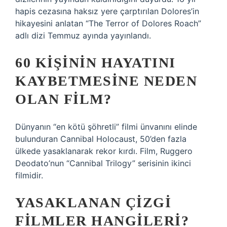
hapis cezasına haksız yere çarptırılan Dolores’in
hikayesini anlatan “The Terror of Dolores Roach”
adlı dizi Temmuz ayında yayınlandı.
60 KIŞININ HAYATINI
KAYBETMESINE NEDEN
OLAN FILM?
Dünyanın “en kötü şöhretli” filmi ünvanını elinde
bulunduran Cannibal Holocaust, 50’den fazla
ülkede yasaklanarak rekor kırdı. Film, Ruggero
Deodato’nun “Cannibal Trilogy” serisinin ikinci
filmidir.
YASAKLANAN ÇIZGI
FILMLER HANGILERI?