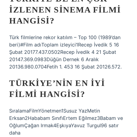
IZLENEN SINEMA FILMI
HANGISI?
Türk filmlerine rekor katılım – Top 100 (1989’dan
beri)#Film adıToplam izleyici1Recep İvedik 5 16
Şubat 20177.437.0502Recep İvedik 4 21 Şubat
20147.369.0983Düğün Dernek 6 Aralık
20136.980.0704Fetih 1. 453 16 Şubat 20126.572.
TÜRKIYE’NIN EN IYI
FILMI HANGISI?
SıralamaFilmYönetmen1Susuz YazMetin
Erksan2Hababam SınıfıErtem Eğilmez3Babam ve
OğlumÇağan Irmak4EşkıyaYavuz Turgul96 satır
daha