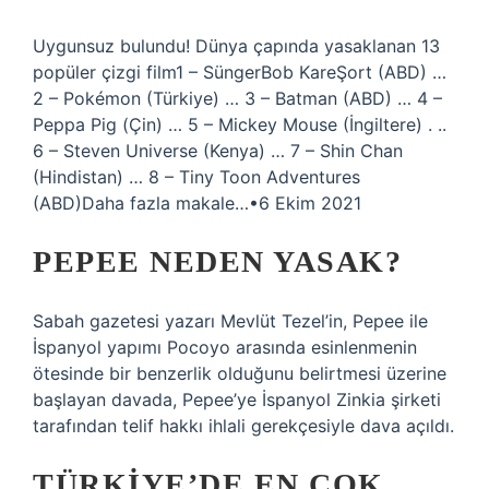
Uygunsuz bulundu! Dünya çapında yasaklanan 13
popüler çizgi film1 – SüngerBob KareŞort (ABD) …
2 – Pokémon (Türkiye) … 3 – Batman (ABD) … 4 –
Peppa Pig (Çin) … 5 – Mickey Mouse (İngiltere) . ..
6 – Steven Universe (Kenya) … 7 – Shin Chan
(Hindistan) … 8 – Tiny Toon Adventures
(ABD)Daha fazla makale…•6 Ekim 2021
PEPEE NEDEN YASAK?
Sabah gazetesi yazarı Mevlüt Tezel’in, Pepee ile
İspanyol yapımı Pocoyo arasında esinlenmenin
ötesinde bir benzerlik olduğunu belirtmesi üzerine
başlayan davada, Pepee’ye İspanyol Zinkia şirketi
tarafından telif hakkı ihlali gerekçesiyle dava açıldı.
TÜRKIYE’DE EN ÇOK