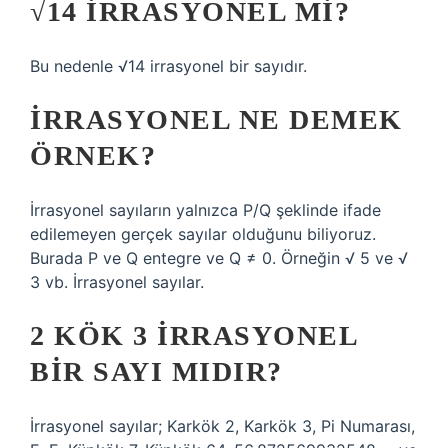
√14 IRRASYONEL MI?
Bu nedenle √14 irrasyonel bir sayıdır.
İRRASYONEL NE DEMEK
ÖRNEK?
İrrasyonel sayıların yalnızca P/Q şeklinde ifade
edilemeyen gerçek sayılar olduğunu biliyoruz.
Burada P ve Q entegre ve Q ≠ 0. Örneğin √ 5 ve √
3 vb. İrrasyonel sayılar.
2 KÖK 3 IRRASYONEL
BIR SAYI MIDIR?
İrrasyonel sayılar; Karkök 2, Karkök 3, Pi Numarası,