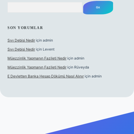
Arama
SON YORUMLAR
Sıvı Debisi Nedir
için
admin
Sıvı Debisi Nedir
için
Levent
Müezzinlik Yapmanın Fazileti Nedir
için
admin
Müezzinlik Yapmanın Fazileti Nedir
için
Rüveyda
E Devletten Banka Hesap Dökümü Nasıl Alınır
için
admin
izle