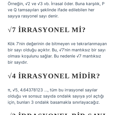
Örneğin, √2 ve √3 vb. İrrasal öder. Buna karşılık, P
ve Q tamsayıları şeklinde ifade edilebilen her
sayıya rasyonel sayı denir.
√7 IRRASYONEL MI?
Kök 7’nin değerinin de bitmeyen ve tekrarlanmayan
bir sayı olduğu açıktır. Bu, √7’nin mantıksız bir sayı
olması koşulunu sağlar. Bu nedenle √7 mantıksız
bir sayıdır.
√4 IRRASYONEL MIDIR?
π, √5, 4.64378123 …, tüm bu irrasyonel sayılar
olduğu ve sonsuz sayıda ondalık sayıya yol açtığı
için, bunları 3 ondalık basamakla sınırlayacağız.