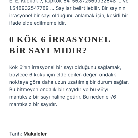
E, E, Küpkök 7, Küpkök 64, 56.872569932548 … ve
1.548932547789 … Sayılar belirtilebilir. Bir sayının
irrasyonel bir sayı olduğunu anlamak için, kesirli bir
ifade elde edilmemelidir.
0 KÖK 6 IRRASYONEL
BIR SAYI MIDIR?
Kök 6’nın irrasyonel bir sayı olduğunu sağlamak,
böylece 6 kökü için elde edilen değer, ondalık
noktaya göre daha uzun uzatılmış bir durum sağlar.
Bu bitmeyen ondalık bir sayıdır ve bu √6’yı
mantıksız bir sayı haline getirir. Bu nedenle √6
mantıksız bir sayıdır.
Tarih:
Makaleler