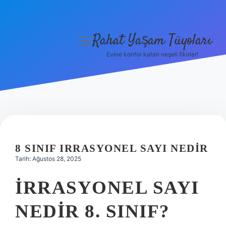
Rahat Yaşam Tüyoları
menüyü
aç
Evine konfor katan neşeli fikirler!
Anasayfa
Gizlilik Politikası
Yasal Uyarı
Hakkımızda
8 SINIF IRRASYONEL SAYI NEDIR
Tarih: Ağustos 28, 2025
İRRASYONEL SAYI
NEDIR 8. SINIF?