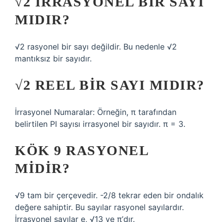
√2 IRRASYONEL BIR SAYI
MIDIR?
√2 rasyonel bir sayı değildir. Bu nedenle √2
mantıksız bir sayıdır.
√2 REEL BIR SAYI MIDIR?
İrrasyonel Numaralar: Örneğin, π tarafından
belirtilen PI sayısı irrasyonel bir sayıdır. π = 3.
KÖK 9 RASYONEL
MIDIR?
√9 tam bir çerçevedir. -2/8 tekrar eden bir ondalık
değere sahiptir. Bu sayılar rasyonel sayılardır.
İrrasyonel sayılar e, √13 ve π’dır.