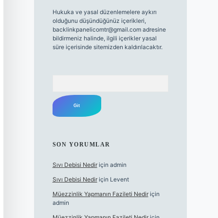
Hukuka ve yasal düzenlemelere aykırı
olduğunu düşündüğünüz içerikleri,
backlinkpanelicomtr@gmail.com
adresine
bildirmeniz halinde, ilgili içerikler yasal
süre içerisinde sitemizden kaldırılacaktır.
Arama
SON YORUMLAR
Sıvı Debisi Nedir
için
admin
Sıvı Debisi Nedir
için
Levent
Müezzinlik Yapmanın Fazileti Nedir
için
admin
Müezzinlik Yapmanın Fazileti Nedir
için