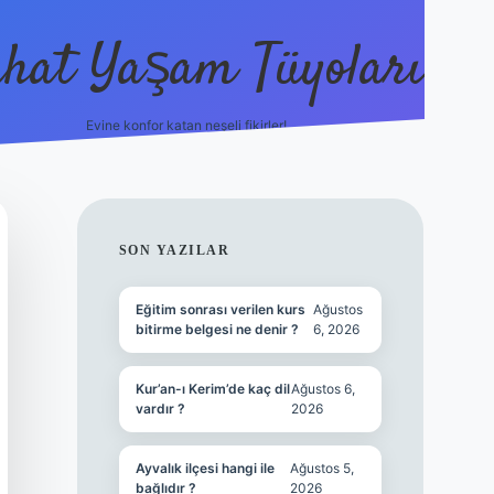
hat Yaşam Tüyoları
Evine konfor katan neşeli fikirler!
ilbet canlı maç iz
SIDEBAR
SON YAZILAR
Eğitim sonrası verilen kurs
Ağustos
bitirme belgesi ne denir ?
6, 2026
Kur’an-ı Kerim’de kaç dil
Ağustos 6,
vardır ?
2026
Ayvalık ilçesi hangi ile
Ağustos 5,
bağlıdır ?
2026