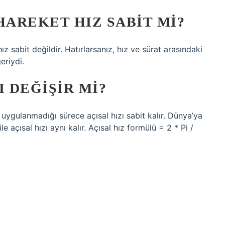
AREKET HIZ SABIT MI?
z sabit değildir. Hatırlarsanız, hız ve sürat arasındaki
eriydi.
I DEĞIŞIR MI?
 uygulanmadığı sürece açısal hızı sabit kalır. Dünya’ya
e açısal hızı aynı kalır. Açısal hız formülü = 2 * Pi /