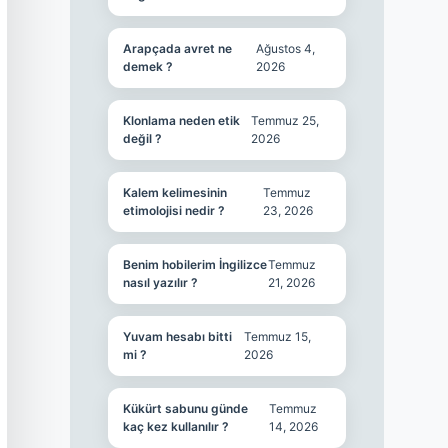
Arapçada avret ne
Ağustos 4,
demek ?
2026
Klonlama neden etik
Temmuz 25,
değil ?
2026
Kalem kelimesinin
Temmuz
etimolojisi nedir ?
23, 2026
Benim hobilerim İngilizce
Temmuz
nasıl yazılır ?
21, 2026
Yuvam hesabı bitti
Temmuz 15,
mi ?
2026
Kükürt sabunu günde
Temmuz
kaç kez kullanılır ?
14, 2026