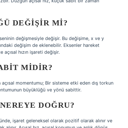
ızdır. Düzgün açısal hız, küçük sabit bir zaman
Ü DEĞIŞIR MI?
ekseninin değişmesiyle değişir. Bu değişime, x ve y
ındaki değişim de eklenebilir. Eksenler hareket
açısal hızın işareti değişir.
BIT MIDIR?
in açısal momentumu; Bir sisteme etki eden dış torkun
mentumunun büyüklüğü ve yönü sabittir.
 NEREYE DOĞRU?
de, işaret geleneksel olarak pozitif olarak alınır ve
 alınır. Açısal hız, açısal konumun ve anlık dönüş