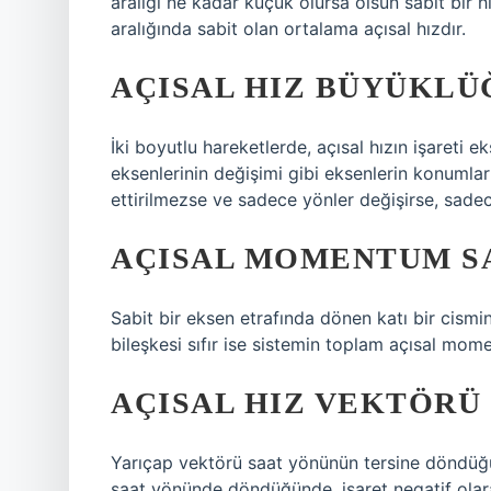
aralığı ne kadar küçük olursa olsun sabit bir h
aralığında sabit olan ortalama açısal hızdır.
AÇISAL HIZ BÜYÜKLÜĞ
İki boyutlu hareketlerde, açısal hızın işareti 
eksenlerinin değişimi gibi eksenlerin konumlar
ettirilmezse ve sadece yönler değişirse, sadece 
AÇISAL MOMENTUM SA
Sabit bir eksen etrafında dönen katı bir cism
bileşkesi sıfır ise sistemin toplam açısal mo
AÇISAL HIZ VEKTÖRÜ
Yarıçap vektörü saat yönünün tersine döndüğün
saat yönünde döndüğünde, işaret negatif olarak