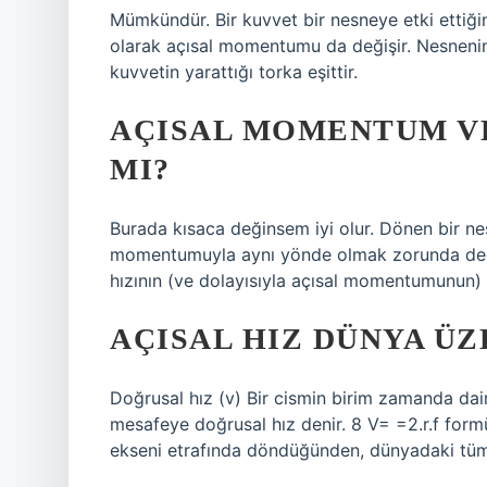
Mümkündür. Bir kuvvet bir nesneye etki ettiğ
olarak açısal momentumu da değişir. Nesneni
kuvvetin yarattığı torka eşittir.
AÇISAL MOMENTUM VE
MI?
Burada kısaca değinsem iyi olur. Dönen bir nes
momentumuyla aynı yönde olmak zorunda değildi
hızının (ve dolayısıyla açısal momentumunun) 
AÇISAL HIZ DÜNYA ÜZ
Doğrusal hız (v) Bir cismin birim zamanda dair
mesafeye doğrusal hız denir. 8 V= =2.r.f formü
ekseni etrafında döndüğünden, dünyadaki tüm n