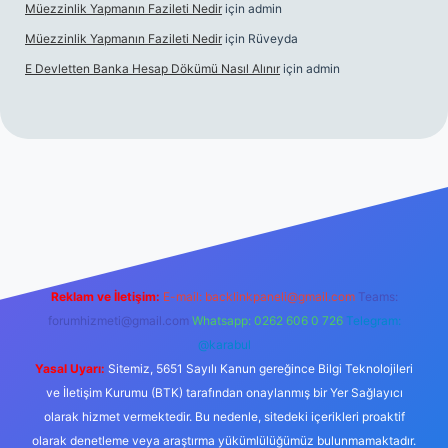
Müezzinlik Yapmanın Fazileti Nedir
için
admin
Müezzinlik Yapmanın Fazileti Nedir
için
Rüveyda
E Devletten Banka Hesap Dökümü Nasıl Alınır
için
admin
 izle
Reklam ve İletişim:
E-mail:
backlinkpaneli@gmail.com
Teams:
forumhizmeti@gmail.com
Whatsapp: 0262 606 0 726
Telegram:
@karabul
Yasal Uyarı:
Sitemiz, 5651 Sayılı Kanun gereğince Bilgi Teknolojileri
ve İletişim Kurumu (BTK) tarafından onaylanmış bir Yer Sağlayıcı
olarak hizmet vermektedir. Bu nedenle, sitedeki içerikleri proaktif
olarak denetleme veya araştırma yükümlülüğümüz bulunmamaktadır.