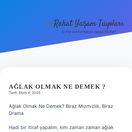
Rahat Yaşam Tüyoları
menüyü
aç
Evine konfor katan neşeli fikirler!
Anasayfa
Gizlilik Politikası
Yasal Uyarı
Hakkımızda
AĞLAK OLMAK NE DEMEK ?
Tarih: Ekim 4, 2025
Ağlak Olmak Ne Demek? Biraz Mızmızlık, Biraz
Drama
Hadi bir itiraf yapalım, kim zaman zaman ağlak