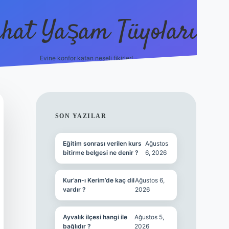
hat Yaşam Tüyoları
Evine konfor katan neşeli fikirler!
ilbet canlı maç iz
SIDEBAR
SON YAZILAR
Eğitim sonrası verilen kurs
Ağustos
bitirme belgesi ne denir ?
6, 2026
Kur’an-ı Kerim’de kaç dil
Ağustos 6,
vardır ?
2026
Ayvalık ilçesi hangi ile
Ağustos 5,
bağlıdır ?
2026