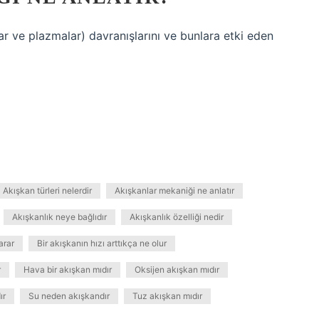
lar ve plazmalar) davranışlarını ve bunlara etki eden
Akışkan türleri nelerdir
Akışkanlar mekaniği ne anlatır
Akışkanlık neye bağlıdır
Akışkanlık özelliği nedir
arar
Bir akışkanın hızı arttıkça ne olur
r
Hava bir akışkan mıdır
Oksijen akışkan mıdır
ır
Su neden akışkandır
Tuz akışkan mıdır