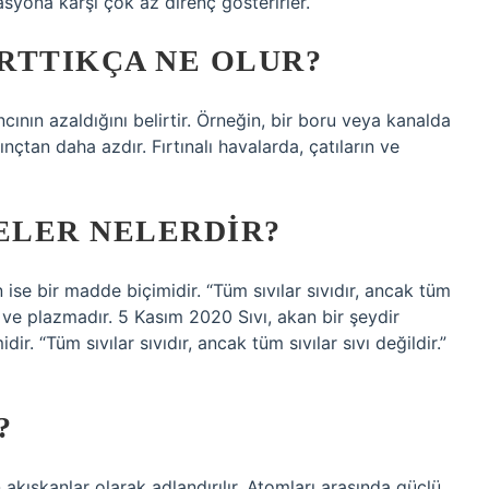
masyona karşı çok az direnç gösterirler.
ARTTIKÇA NE OLUR?
ıncının azaldığını belirtir. Örneğin, bir boru veya kanalda
nçtan daha azdır. Fırtınalı havalarda, çatıların ve
ELER NELERDIR?
an ise bir madde biçimidir. “Tüm sıvılar sıvıdır, ancak tüm
sıvı ve plazmadır. 5 Kasım 2020 Sıvı, akan bir şeydir
ir. “Tüm sıvılar sıvıdır, ancak tüm sıvılar sıvı değildir.”
?
n akışkanlar olarak adlandırılır. Atomları arasında güçlü