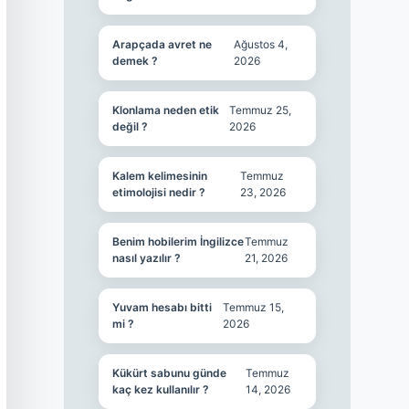
Arapçada avret ne
Ağustos 4,
demek ?
2026
Klonlama neden etik
Temmuz 25,
değil ?
2026
Kalem kelimesinin
Temmuz
etimolojisi nedir ?
23, 2026
Benim hobilerim İngilizce
Temmuz
nasıl yazılır ?
21, 2026
Yuvam hesabı bitti
Temmuz 15,
mi ?
2026
Kükürt sabunu günde
Temmuz
kaç kez kullanılır ?
14, 2026