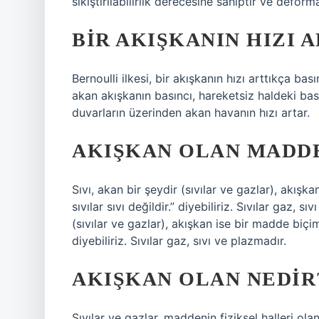
sıkıştırılabilirlik derecesine sahiptir ve defor
BIR AKIŞKANIN HIZI 
Bernoulli ilkesi, bir akışkanın hızı arttıkça bas
akan akışkanın basıncı, hareketsiz haldeki bası
duvarların üzerinden akan havanın hızı artar.
AKIŞKAN OLAN MADD
Sıvı, akan bir şeydir (sıvılar ve gazlar), akışk
sıvılar sıvı değildir.” diyebiliriz. Sıvılar gaz, 
(sıvılar ve gazlar), akışkan ise bir madde biçimid
diyebiliriz. Sıvılar gaz, sıvı ve plazmadır.
AKIŞKAN OLAN NEDIR
Sıvılar ve gazlar, maddenin fiziksel halleri ola