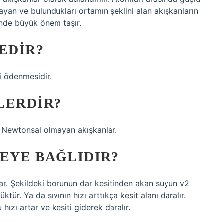
mayan ve bulundukları ortamın şeklini alan akışkanların
inde büyük önem taşır.
EDIR?
ri ödenmesidir.
LERDIR?
ve Newtonsal olmayan akışkanlar.
NEYE BAĞLIDIR?
artar. Şekildeki borunun dar kesitinden akan suyun v2
tür. Ya da sıvının hızı arttıkça kesit alanı daralır.
ızı artar ve kesiti giderek daralır.