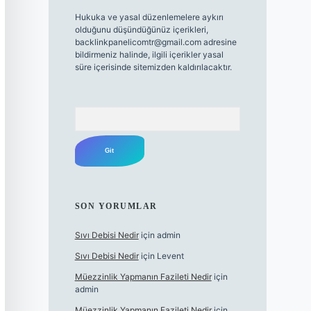
Hukuka ve yasal düzenlemelere aykırı
olduğunu düşündüğünüz içerikleri,
backlinkpanelicomtr@gmail.com
adresine
bildirmeniz halinde, ilgili içerikler yasal
süre içerisinde sitemizden kaldırılacaktır.
Arama
SON YORUMLAR
Sıvı Debisi Nedir
için
admin
Sıvı Debisi Nedir
için
Levent
Müezzinlik Yapmanın Fazileti Nedir
için
admin
Müezzinlik Yapmanın Fazileti Nedir
için