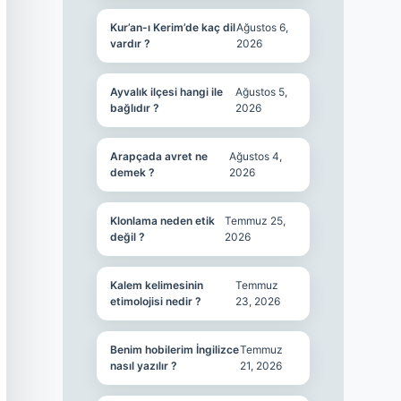
Kur’an-ı Kerim’de kaç dil
Ağustos 6,
vardır ?
2026
Ayvalık ilçesi hangi ile
Ağustos 5,
bağlıdır ?
2026
Arapçada avret ne
Ağustos 4,
demek ?
2026
Klonlama neden etik
Temmuz 25,
değil ?
2026
Kalem kelimesinin
Temmuz
etimolojisi nedir ?
23, 2026
Benim hobilerim İngilizce
Temmuz
nasıl yazılır ?
21, 2026