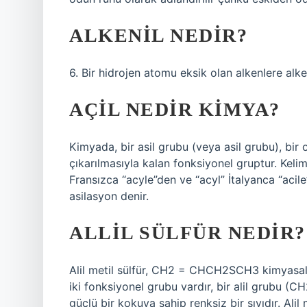
ALKENIL NEDIR?
6. Bir hidrojen atomu eksik olan alkenlere alkeni
AÇIL NEDIR KIMYA?
Kimyada, bir asil grubu (veya asil grubu), bir
çıkarılmasıyla kalan fonksiyonel gruptur. Kelime
Fransızca “acyle”den ve “acyl” İtalyanca “acil
asilasyon denir.
ALLIL SÜLFÜR NEDIR?
Alil metil sülfür, CH2 = CHCH2SCH3 kimyasal f
iki fonksiyonel grubu vardır, bir alil grubu (
güçlü bir kokuya sahip renksiz bir sıvıdır. A