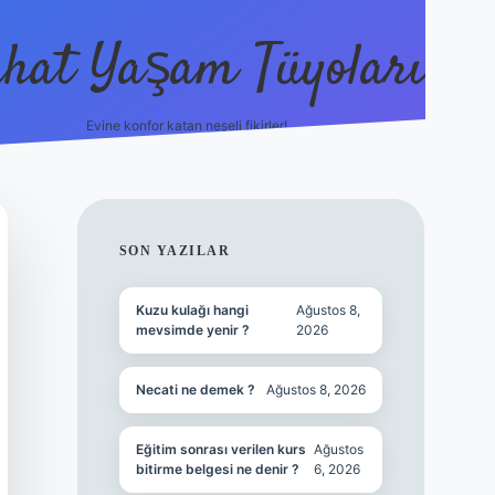
hat Yaşam Tüyoları
Evine konfor katan neşeli fikirler!
ilbet canlı maç izl
SIDEBAR
SON YAZILAR
Kuzu kulağı hangi
Ağustos 8,
mevsimde yenir ?
2026
Necati ne demek ?
Ağustos 8, 2026
Eğitim sonrası verilen kurs
Ağustos
bitirme belgesi ne denir ?
6, 2026