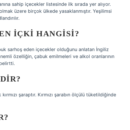
ına sahip içecekler listesinde ilk sırada yer alıyor.
 olmak üzere birçok ülkede yasaklanmıştır. Yeşilimsi
andırılır.
N IÇKI HANGISI?
buk sarhoş eden içecekler olduğunu anlatan İngiliz
önemli özelliğin, çabuk emilmeleri ve alkol oranlarının
lirtti.
DIR?
k kırmızı şaraptır. Kırmızı şarabın ölçülü tüketildiğinde
R?