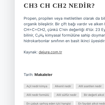
CH3 CH CH2 NEDIR?
Propen, propilen veya metiletilen olarak da b
organik bileşiktir. Bir çift bağı vardır ve alken
CH=C=CH2, çünkü C’nin değerliği 4’tür. 23 Ey
bilinir, C₃H₆ kimyasal formülüne sahip doymamış
hidrokarbonlar sınıfının en basit ikinci üyesi
Kaynak:
dejure.com.tr
Tarih:
Makaleler
Açil nedir kimya
Alkenil nedir
Allil asetilen nedir
Allil nedir formülü
Allil sülfür nedir
Bir değerli alkol
En çabuk sarhoş eden içki hangisi
En faydalı alkol nedi