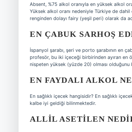
Absent, %75 alkol oranıyla en yüksek alkol oran
Yüksek alkol oranı nedeniyle Türkiye de dahil
renginden dolayı fairy (yeşil peri) olarak da adl
EN ÇABUK SARHOŞ EDE
İspanyol şarabı, şeri ve porto şarabının en ça
profesör, bu iki içeceği birbirinden ayıran en 
nispeten yüksek (yüzde 20) olması olduğunu be
EN FAYDALI ALKOL NE
En sağlıklı içecek hangisidir? En sağlıklı içece
kalbe iyi geldiği bilinmektedir.
ALLIL ASETILEN NEDI