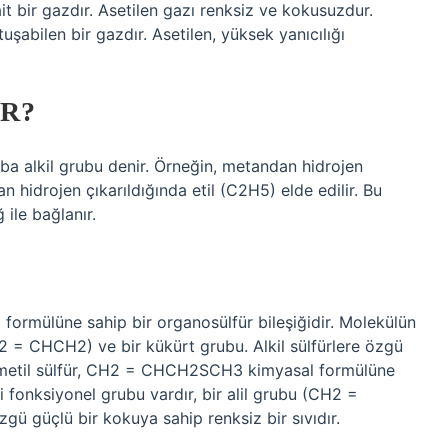
t bir gazdır. Asetilen gazı renksiz ve kokusuzdur.
uşabilen bir gazdır. Asetilen, yüksek yanıcılığı
R?
uba alkil grubu denir. Örneğin, metandan hidrojen
n hidrojen çıkarıldığında etil (C2H5) elde edilir. Bu
 ile bağlanır.
ormülüne sahip bir organosülfür bileşiğidir. Molekülün
CH2 = CHCH2) ve bir kükürt grubu. Alkil sülfürlere özgü
lil metil sülfür, CH2 = CHCH2SCH3 kimyasal formülüne
ki fonksiyonel grubu vardır, bir alil grubu (CH2 =
zgü güçlü bir kokuya sahip renksiz bir sıvıdır.