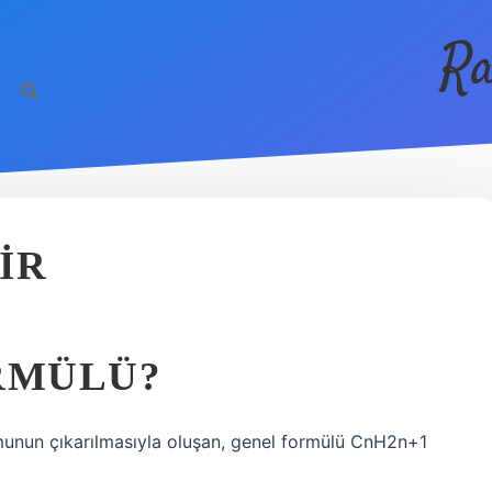
Ra
IR
RMÜLÜ?
omunun çıkarılmasıyla oluşan, genel formülü CnH2n+1