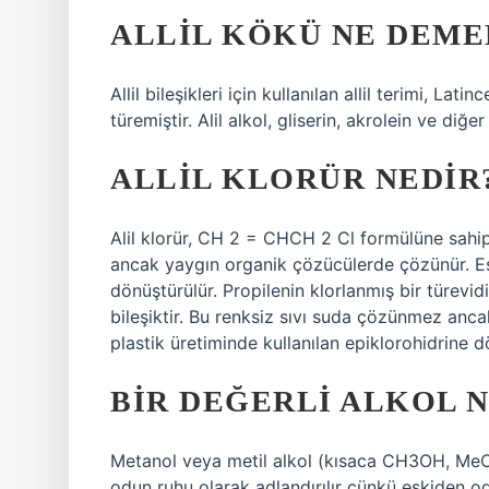
ALLIL KÖKÜ NE DEME
Allil bileşikleri için kullanılan allil terimi, L
türemiştir. Alil alkol, gliserin, akrolein ve diğer 
ALLIL KLORÜR NEDIR
Alil klorür, CH 2 = CHCH 2 Cl formülüne sahip 
ancak yaygın organik çözücülerde çözünür. Esa
dönüştürülür. Propilenin klorlanmış bir türev
bileşiktir. Bu renksiz sıvı suda çözünmez anc
plastik üretiminde kullanılan epiklorohidrine dö
BIR DEĞERLI ALKOL 
Metanol veya metil alkol (kısaca CH3OH, MeOH
odun ruhu olarak adlandırılır çünkü eskiden od