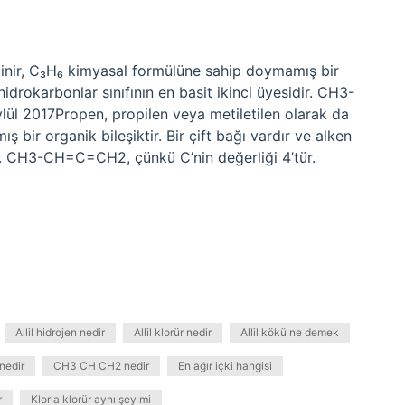
ilinir, C₃H₆ kimyasal formülüne sahip doymamış bir
 hidrokarbonlar sınıfının en basit ikinci üyesidir. CH3-
lül 2017Propen, propilen veya metiletilen olarak da
 bir organik bileşiktir. Bir çift bağı vardır ve alken
dir. CH3-CH=C=CH2, çünkü C’nin değerliği 4’tür.
Allil hidrojen nedir
Allil klorür nedir
Allil kökü ne demek
 nedir
CH3 CH CH2 nedir
En ağır içki hangisi
r
Klorla klorür aynı şey mi