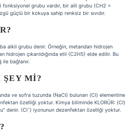
ki fonksiyonel grubu vardır, bir alil grubu (CH2 =
zgü güçlü bir kokuya sahip renksiz bir sıvıdır.
R?
uba alkil grubu denir. Örneğin, metandan hidrojen
n hidrojen çıkarıldığında etil (C2H5) elde edilir. Bu
 ile bağlanır.
 ŞEY MI?
unda ve sofra tuzunda (NaCl) bulunan (Cl) elementine
nfektan özelliği yoktur. Kimya biliminde KLORÜR: (Cl)
u” denir. (Cl¯) iyonunun dezenfektan özelliği yoktur.
?