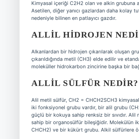
Kimyasal içeriği C2H2 olan ve alkin grubuna ai
Asetilen, diğer yanıcı gazlardan daha kolay tut
nedeniyle bilinen en patlayıcı gazdır.
ALLIL HIDROJEN NEDI
Alkanlardan bir hidrojen çıkarılarak oluşan gr
çıkarıldığında metil (CH3) elde edilir ve etanda
moleküller hidrokarbon zincirine başka bir bağ
ALLIL SÜLFÜR NEDIR?
Alil metil sülfür, CH2 = CHCH2SCH3 kimyasal f
iki fonksiyonel grubu vardır, bir alil grubu (
güçlü bir kokuya sahip renksiz bir sıvıdır. A
sahip bir organosülfür bileşiğidir. Molekülün i
CHCH2) ve bir kükürt grubu. Alkil sülfürlere ö