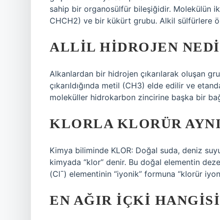
sahip bir organosülfür bileşiğidir. Molekülün i
CHCH2) ve bir kükürt grubu. Alkil sülfürlere ö
ALLIL HIDROJEN NEDI
Alkanlardan bir hidrojen çıkarılarak oluşan gr
çıkarıldığında metil (CH3) elde edilir ve etanda
moleküller hidrokarbon zincirine başka bir bağ
KLORLA KLORÜR AYNI
Kimya biliminde KLOR: Doğal suda, deniz suy
kimyada “klor” denir. Bu doğal elementin deze
(Cl¯) elementinin “iyonik” formuna “klorür iyon
EN AĞIR IÇKI HANGISI