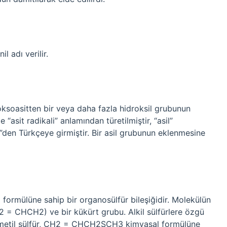
l adı verilir.
 oksoasitten bir veya daha fazla hidroksil grubunun
 “asit radikali” anlamından türetilmiştir, “asil”
e”den Türkçeye girmiştir. Bir asil grubunun eklenmesine
ormülüne sahip bir organosülfür bileşiğidir. Molekülün
CH2 = CHCH2) ve bir kükürt grubu. Alkil sülfürlere özgü
lil metil sülfür, CH2 = CHCH2SCH3 kimyasal formülüne