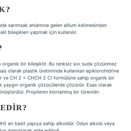
K?
atincede sarımsak anlamına gelen allium kelimesinden
alil bileşikleri yapmak için kullanılır.
?
organik bir bileşiktir. Bu renksiz sıvı suda çözünmez
s olarak plastik üretiminde kullanılan epiklorohidrine
idir ve CH 2 = CHCH 2 Cl formülüne sahip organik bir
ak yaygın organik çözücülerde çözünür. Esas olarak
nüştürülür. Propilenin klorlanmış bir türevidir.
NEDIR?
) en basit yapıya sahip alkoldür. Odun alkolü veya
un damıtılarak elde edilirdi.