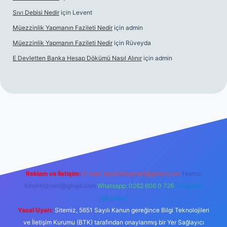
Sıvı Debisi Nedir
için
Levent
Müezzinlik Yapmanın Fazileti Nedir
için
admin
Müezzinlik Yapmanın Fazileti Nedir
için
Rüveyda
E Devletten Banka Hesap Dökümü Nasıl Alınır
için
admin
 canlı maç izle
Reklam ve İletişim:
E-mail:
backlinkpaneli@gmail.com
Teams:
forumhizmeti@gmail.com
Whatsapp: 0262 606 0 726
Telegram:
@karabul
Yasal Uyarı:
Sitemiz, 5651 Sayılı Kanun gereğince Bilgi Teknolojileri
ve İletişim Kurumu (BTK) tarafından onaylanmış bir Yer Sağlayıcı