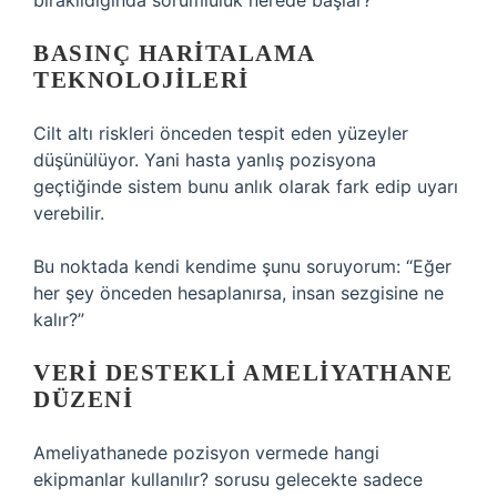
bırakıldığında sorumluluk nerede başlar?”
BASINÇ HARITALAMA
TEKNOLOJILERI
Cilt altı riskleri önceden tespit eden yüzeyler
düşünülüyor. Yani hasta yanlış pozisyona
geçtiğinde sistem bunu anlık olarak fark edip uyarı
verebilir.
Bu noktada kendi kendime şunu soruyorum: “Eğer
her şey önceden hesaplanırsa, insan sezgisine ne
kalır?”
VERI DESTEKLI AMELIYATHANE
DÜZENI
Ameliyathanede pozisyon vermede hangi
ekipmanlar kullanılır? sorusu gelecekte sadece