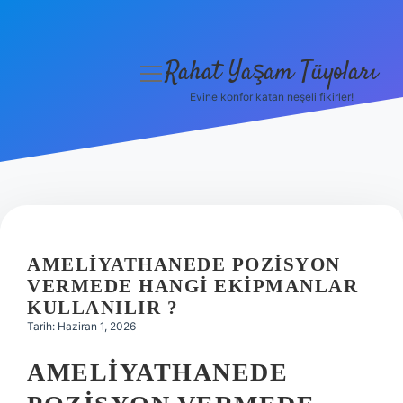
Rahat Yaşam Tüyoları
menüyü
aç
Evine konfor katan neşeli fikirler!
Anasayfa
Gizlilik Politikası
Yasal Uyarı
Hakkımızda
AMELIYATHANEDE POZISYON
VERMEDE HANGI EKIPMANLAR
KULLANILIR ?
Tarih: Haziran 1, 2026
AMELIYATHANEDE