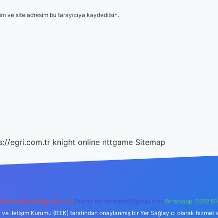
m ve site adresim bu tarayıcıya kaydedilsin.
s://egri.com.tr
knight online
nttgame
Sitemap
backlinkpaneli@gmail.com
Teams:
forumhizmeti@gmail.com
Whatsapp: 0262 60
i ve İletişim Kurumu (BTK) tarafından onaylanmış bir Yer Sağlayıcı olarak hizmet v