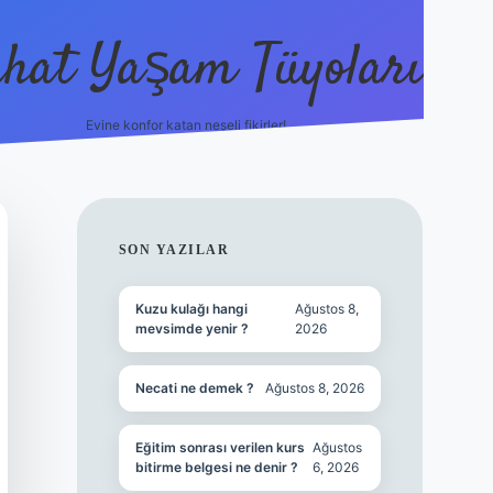
hat Yaşam Tüyoları
Evine konfor katan neşeli fikirler!
ilbet canlı maç izl
SIDEBAR
SON YAZILAR
Kuzu kulağı hangi
Ağustos 8,
mevsimde yenir ?
2026
Necati ne demek ?
Ağustos 8, 2026
Eğitim sonrası verilen kurs
Ağustos
bitirme belgesi ne denir ?
6, 2026