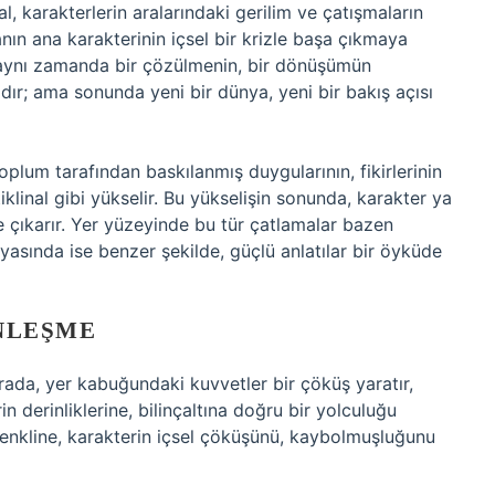
l, karakterlerin aralarındaki gerilim ve çatışmaların
anın ana karakterinin içsel bir krizle başa çıkmaya
e aynı zamanda bir çözülmenin, bir dönüşümün
ır; ama sonunda yeni bir dünya, yeni bir bakış açısı
oplum tarafından baskılanmış duygularının, fikirlerinin
iklinal gibi yükselir. Bu yükselişin sonunda, karakter ya
e çıkarır. Yer yüzeyinde bu tür çatlamalar bazen
nyasında ise benzer şekilde, güçlü anlatılar bir öyküde
INLEŞME
Burada, yer kabuğundaki kuvvetler bir çöküş yaratır,
n derinliklerine, bilinçaltına doğru bir yolculuğu
senkline, karakterin içsel çöküşünü, kaybolmuşluğunu