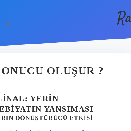
Ra
SONUCU OLUŞUR ?
INAL: YERIN
EBIYATIN YANSIMASI
ARIN DÖNÜŞTÜRÜCÜ ETKISI