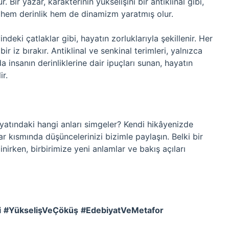
 Bir yazar, karakterinin yükselişini bir antiklinal gibi,
, hem derinlik hem de dinamizm yaratmış olur.
indeki çatlaklar gibi, hayatın zorluklarıyla şekillenir. Her
 iz bırakır. Antiklinal ve senkinal terimleri, yalnızca
 insanın derinliklerine dair ipuçları sunan, hayatın
ir.
hayatındaki hangi anları simgeler? Kendi hikâyenizde
r kısmında düşüncelerinizi bizimle paylaşın. Belki bir
nirken, birbirimize yeni anlamlar ve bakış açıları
i
#YükselişVeÇöküş
#EdebiyatVeMetafor