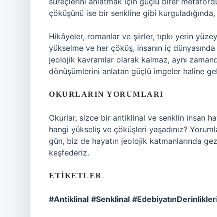
süreçlerini anlatmak için güçlü birer metafordur.
çöküşünü ise bir senkline gibi kurguladığında
Hikâyeler, romanlar ve şiirler, tıpkı yerin yüzey
yükselme ve her çöküş, insanın iç dünyasında bir
jeolojik kavramlar olarak kalmaz, aynı zamanda
dönüşümlerini anlatan güçlü imgeler haline gel
OKURLARIN YORUMLARI
Okurlar, sizce bir antiklinal ve senklin insan 
hangi yükseliş ve çöküşleri yaşadınız? Yorumla
gün, biz de hayatın jeolojik katmanlarında gezi
keşfederiz.
ETIKETLER
#Antiklinal
#Senklinal
#EdebiyatınDerinlikler