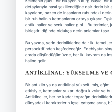
Kelimenin gücü, bir hikâyenin kurgusuyla, bir k
detaylarıyla nasıl şekillendiğine dair derin bir
kayaların, bazen de insanların ruhundaki derin y
bir ruh halinin katmanlarını ortaya çıkarır. T
antiklinaller ve senklinaller gibi… Bu terimler
birleştirildiğinde oldukça derin anlamlar taşır.
Bu yazıda, yerin derinliklerine dair iki temel je
perspektifinden keşfedeceğiz. Edebiyatın simge
arada düşündüğümüzde, her iki kavram da insan
haline gelir.
ANTIKLINAL: YÜKSELME VE 
Bir antiklin ya da antiklinal yükseltilmiş, eğim
etkisiyle, katmanlar yukarı doğru kıvrılır ve b
Antiklinaller, her ne kadar toprağın derinlikle
dünyadaki karakterlerin içsel çatışmalarına, 