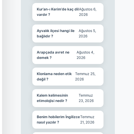
Kur’an-ı Kerim’de kaç dil
Ağustos 6,
vardır ?
2026
Ayvalık ilçesi hangi ile
Ağustos 5,
bağlıdır ?
2026
Arapçada avret ne
Ağustos 4,
demek ?
2026
Klonlama neden etik
Temmuz 25,
değil ?
2026
Kalem kelimesinin
Temmuz
etimolojisi nedir ?
23, 2026
Benim hobilerim İngilizce
Temmuz
nasıl yazılır ?
21, 2026