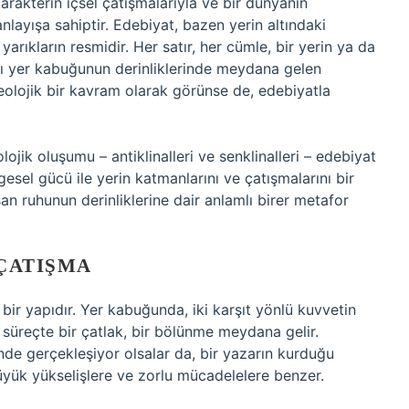
arakterin içsel çatışmalarıyla ve bir dünyanın
 anlayışa sahiptir. Edebiyat, bazen yerin altındaki
arıkların resmidir. Her satır, her cümle, bir yerin ya da
ıpkı yer kabuğunun derinliklerinde meydana gelen
, jeolojik bir kavram olarak görünse de, edebiyatla
olojik oluşumu – antiklinalleri ve senklinalleri – edebiyat
sel gücü ile yerin katmanlarını ve çatışmalarını bir
 ruhunun derinliklerine dair anlamlı birer metafor
ÇATIŞMA
li bir yapıdır. Yer kabuğunda, iki karşıt yönlü kuvvetin
u süreçte bir çatlak, bir bölünme meydana gelir.
rinde gerçekleşiyor olsalar da, bir yazarın kurduğu
büyük yükselişlere ve zorlu mücadelelere benzer.