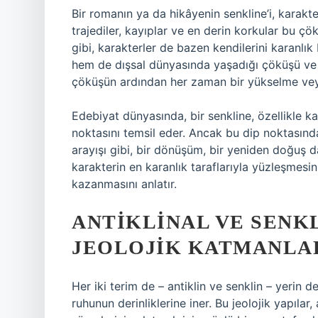
Bir romanın ya da hikâyenin senkline’i, karakter
trajediler, kayıplar ve en derin korkular bu çök
gibi, karakterler de bazen kendilerini karanlık 
hem de dışsal dünyasında yaşadığı çöküşü ve k
çöküşün ardından her zaman bir yükselme veya
Edebiyat dünyasında, bir senkline, özellikle ka
noktasını temsil eder. Ancak bu dip noktasında
arayışı gibi, bir dönüşüm, bir yeniden doğuş d
karakterin en karanlık taraflarıyla yüzleşmesi
kazanmasını anlatır.
ANTIKLINAL VE SENKL
JEOLOJIK KATMANLA
Her iki terim de – antiklin ve senklin – yerin d
ruhunun derinliklerine iner. Bu jeolojik yapılar