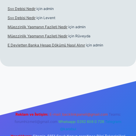
Sıvı Debisi Nedir
için
admin
Sıvı Debisi Nedir
için
Levent
Müezzinlik Yapmanın Fazileti Nedir
için
admin
Müezzinlik Yapmanın Fazileti Nedir
için
Rüveyda
E Devletten Banka Hesap Dökümü Nasıl Alınır
için
admin
zle
Reklam ve İletişim:
E-mail:
backlinkpaneli@gmail.com
Teams:
forumhizmeti@gmail.com
Whatsapp: 0262 606 0 726
Telegram:
@karabul