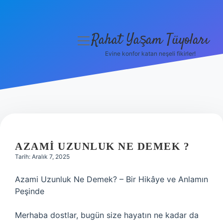
Rahat Yaşam Tüyoları
menüyü
aç
Evine konfor katan neşeli fikirler!
Anasayfa
Gizlilik Politikası
Yasal Uyarı
Hakkımızda
AZAMI UZUNLUK NE DEMEK ?
Tarih: Aralık 7, 2025
Azami Uzunluk Ne Demek? – Bir Hikâye ve Anlamın
Peşinde
Merhaba dostlar, bugün size hayatın ne kadar da