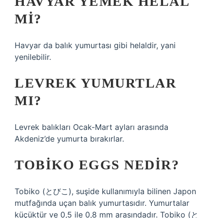
HAVYAR YEMEK HELAL
MI?
Havyar da balık yumurtası gibi helaldir, yani
yenilebilir.
LEVREK YUMURTLAR
MI?
Levrek balıkları Ocak-Mart ayları arasında
Akdeniz’de yumurta bırakırlar.
TOBIKO EGGS NEDIR?
Tobiko (とびこ), suşide kullanımıyla bilinen Japon
mutfağında uçan balık yumurtasıdır. Yumurtalar
küçüktür ve 0,5 ile 0,8 mm arasındadır. Tobiko (と