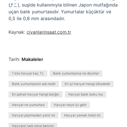
びこ), suşide kullanımıyla bilinen Japon mutfağında
uçan balık yumurtasıdır. Yumurtalar küçüktür ve
0,5 ile 0,8 mm arasındadır.
Kaynak:
civanlarinsaat.com.tr
Tarih:
Makaleler
1 kilo havyar kaç TL
Balık yumurtasına ne diyorlar
Balık yumurtasının adı nedir
En iyi havyar hangi ülkededir
En pahalı havyar hangi balığın
Havyar balık boku mu
Havyar ne yumurtası
Havyar neye iyi gelir
Havyar pişirmeden yenir mi
Havyar yemek helal mi
Havyarın tadı neye benzer