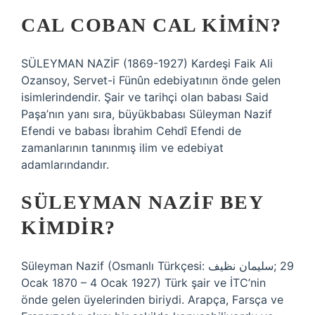
CAL COBAN CAL KIMIN?
SÜLEYMAN NAZİF (1869-1927) Kardeşi Faik Ali
Ozansoy, Servet-i Fünûn edebiyatının önde gelen
isimlerindendir. Şair ve tarihçi olan babası Said
Paşa’nın yanı sıra, büyükbabası Süleyman Nazif
Efendi ve babası İbrahim Cehdî Efendi de
zamanlarının tanınmış ilim ve edebiyat
adamlarındandır.
SÜLEYMAN NAZIF BEY
KIMDIR?
Süleyman Nazif (Osmanlı Türkçesi: سلیمان نظیف;‎ 29
Ocak 1870 – 4 Ocak 1927) Türk şair ve İTC’nin
önde gelen üyelerinden biriydi. Arapça, Farsça ve