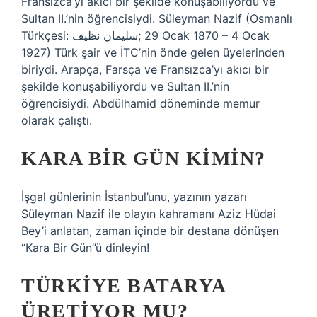
Fransızca’yı akıcı bir şekilde konuşabiliyordu ve
Sultan II.’nin öğrencisiydi. Süleyman Nazif (Osmanlı
Türkçesi: سلیمان نظیف;‎ 29 Ocak 1870 – 4 Ocak
1927) Türk şair ve İTC’nin önde gelen üyelerinden
biriydi. Arapça, Farsça ve Fransızca’yı akıcı bir
şekilde konuşabiliyordu ve Sultan II.’nin
öğrencisiydi. Abdülhamid döneminde memur
olarak çalıştı.
KARA BIR GÜN KIMIN?
İşgal günlerinin İstanbul’unu, yazının yazarı
Süleyman Nazif ile olayın kahramanı Aziz Hüdai
Bey’i anlatan, zaman içinde bir destana dönüşen
“Kara Bir Gün”ü dinleyin!
TÜRKIYE BATARYA
ÜRETIYOR MU?