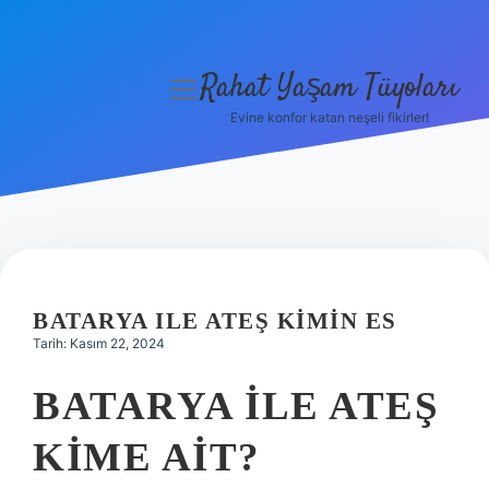
Rahat Yaşam Tüyoları
menüyü
aç
Evine konfor katan neşeli fikirler!
Anasayfa
Gizlilik Politikası
Yasal Uyarı
Hakkımızda
BATARYA ILE ATEŞ KIMIN ES
Tarih: Kasım 22, 2024
BATARYA ILE ATEŞ
KIME AIT?