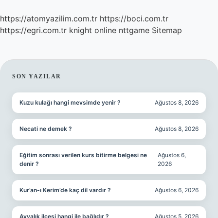
https://atomyazilim.com.tr
https://boci.com.tr
https://egri.com.tr
knight online
nttgame
Sitemap
SIDEBAR
SON YAZILAR
Kuzu kulağı hangi mevsimde yenir ?
Ağustos 8, 2026
Necati ne demek ?
Ağustos 8, 2026
Eğitim sonrası verilen kurs bitirme belgesi ne
Ağustos 6,
denir ?
2026
Kur’an-ı Kerim’de kaç dil vardır ?
Ağustos 6, 2026
Ayvalık ilçesi hangi ile bağlıdır ?
Ağustos 5, 2026