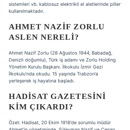
sistemleri vb. kablosuz elektrikli el aletlerinde piller
kullanılmaktadır.
AHMET NAZIF ZORLU
ASLEN NERELI?
Ahmet Nazif Zorlu (28 Ağustos 1944, Babadağ,
Denizli doğumlu), Türk iş adamı ve Zorlu Holding
Yönetim Kurulu Başkanı. İlkokulu İzmir Gazi
İlkokulu’nda okudu. 15 yaşında Trabzon’a
yerleşerek iş hayatına başladı.
HADISAT GAZETESINI
KIM ÇIKARDI?
Özet: Hadisat, 20 Ekim 1918’de sorumlu müdür
Ahmet’in yönetiminde, Süleyman Nazif ve Cenap