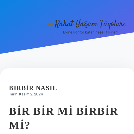
Rahat Yaşam Tüyoları
menüyü
aç
Evine konfor katan neşeli fikirler!
Anasayfa
Gizlilik Politikası
Yasal Uyarı
Hakkımızda
BIRBIR NASIL
Tarih: Kasım 2, 2024
BIR BIR MI BIRBIR
MI?