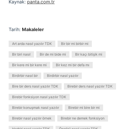
Kaynak:
panta.com.tr
Tarih:
Makaleler
Art arda nasıl yazılır TDK
Bir bir mi birbir mi
Bir biri nasıl
Bir de mi bide mi
Bir kaçı bitişik mi
Bir kere mi bir kere mi
Bir kez mi bir defa mı
Birdirbir nasıl bir
Birdirbir nasıl yazılır
Bire bir ders nasıl yazılır TDK
Birebir ders nasıl yazılır TDK
Birebir fonksiyon nasıl yazılır TDK
Birebir konuşmak nasıl yazılır
Birebir mi bire bir mi
Birebir nasıl yazılır örnek
Birebir ne demek fonksiyon
Herbiri nasıl yazılır TDK
Öngörü nasıl yazılır TDK