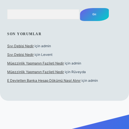
Arama
SON YORUMLAR
Sıvı Debisi Nedir
için
admin
Sıvı Debisi Nedir
için
Levent
Müezzinlik Yapmanın Fazileti Nedir
için
admin
Müezzinlik Yapmanın Fazileti Nedir
için
Rüveyda
E Devletten Banka Hesap Dökümü Nasıl Alınır
için
admin
e