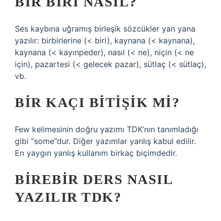
BIR BIRI NASIL?
Ses kaybına uğramış birleşik sözcükler yan yana
yazılır: birbirlerine (< biri), kaynana (< kaynana),
kaynana (< kayınpeder), nasıl (< ne), niçin (< ne
için), pazartesi (< gelecek pazar), sütlaç (< sütlaç),
vb.
BIR KAÇI BITIŞIK MI?
Few kelimesinin doğru yazımı TDK’nın tanımladığı
gibi “some”dur. Diğer yazımlar yanlış kabul edilir.
En yaygın yanlış kullanım birkaç biçimdedir.
BIREBIR DERS NASIL
YAZILIR TDK?