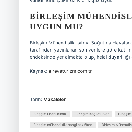
verilen İdris Çakır da Kıbrıs gazisiydi.
BIRLEŞIM MÜHENDISL
UYGUN MU?
Birleşim Mühendislik Isıtma Soğutma Havaland
tarafından yayınlanan son verilere göre katılım
endeksinde yer almakta olup, helal duyarlılığı 
Kaynak:
elrevaturizm.com.tr
Tarih:
Makaleler
Birleşim Enerji kimin
Birleşim kaç lotu var
Birleşi
Birleşim mühendislik hangi sektörde
Birleşim Mühendisl