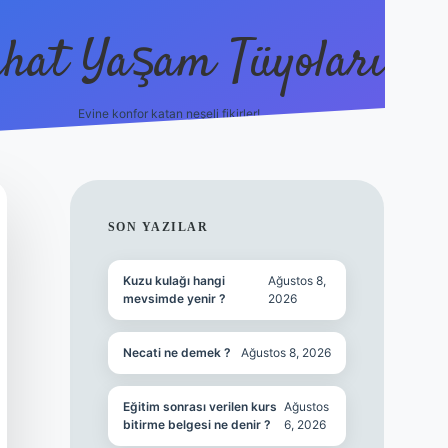
hat Yaşam Tüyoları
Evine konfor katan neşeli fikirler!
ilbet canlı maç izle
SIDEBAR
SON YAZILAR
Kuzu kulağı hangi
Ağustos 8,
mevsimde yenir ?
2026
Necati ne demek ?
Ağustos 8, 2026
Eğitim sonrası verilen kurs
Ağustos
bitirme belgesi ne denir ?
6, 2026