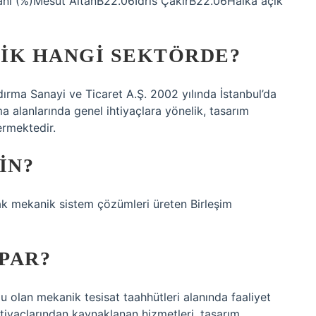
anı (%)Mesut AltanB22.06İdris ÇakırB22.06Halka açık
IK HANGI SEKTÖRDE?
rma Sanayi ve Ticaret A.Ş. 2002 yılında İstanbul’da
a alanlarında genel ihtiyaçlara yönelik, tasarım
rmektedir.
IN?
rak mekanik sistem çözümleri üreten Birleşim
APAR?
lu olan mekanik tesisat taahhütleri alanında faaliyet
ihtiyaçlarından kaynaklanan hizmetleri, tasarım