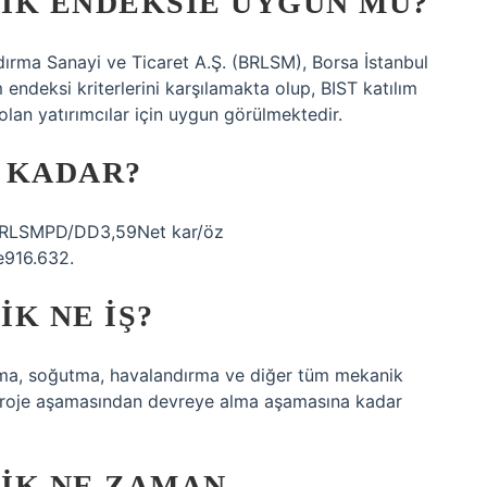
IK ENDEKSIE UYGUN MU?
ırma Sanayi ve Ticaret A.Ş. (BRLSM), Borsa İstanbul
 endeksi kriterlerini karşılamakta olup, BIST katılım
olan yatırımcılar için uygun görülmektedir.
 KADAR?
RLSMPD/DD3,59Net kar/öz
916.632.
K NE IŞ?
sıtma, soğutma, havalandırma ve diğer tüm mekanik
k proje aşamasından devreye alma aşamasına kadar
IK NE ZAMAN