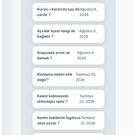
Kur’an-ı Kerim’de kaç dil
Ağustos 6,
vardır ?
2026
Ayvalık ilçesi hangi ile
Ağustos 5,
bağlıdır ?
2026
Arapçada avret ne
Ağustos 4,
demek ?
2026
Klonlama neden etik
Temmuz 25,
değil ?
2026
Kalem kelimesinin
Temmuz
etimolojisi nedir ?
23, 2026
Benim hobilerim İngilizce
Temmuz
nasıl yazılır ?
21, 2026