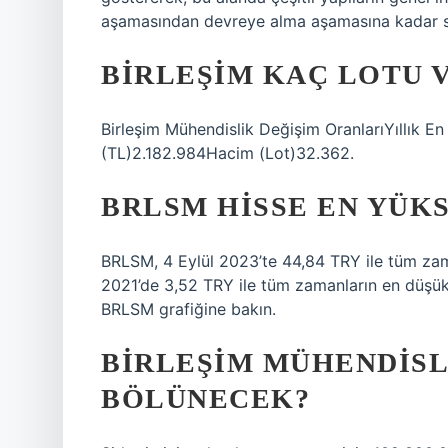
aşamasından devreye alma aşamasına kadar s
BIRLEŞIM KAÇ LOTU 
Birleşim Mühendislik Değişim OranlarıYıllık 
(TL)2.182.984Hacim (Lot)32.362.
BRLSM HISSE EN YÜK
BRLSM, 4 Eylül 2023’te 44,84 TRY ile tüm zama
2021’de 3,52 TRY ile tüm zamanların en düşük s
BRLSM grafiğine bakın.
BIRLEŞIM MÜHENDISL
BÖLÜNECEK?