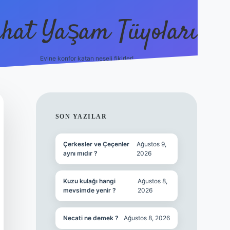
hat Yaşam Tüyoları
Evine konfor katan neşeli fikirler!
ilbet canlı maç izle
SIDEBAR
SON YAZILAR
Çerkesler ve Çeçenler
Ağustos 9,
aynı mıdır ?
2026
Kuzu kulağı hangi
Ağustos 8,
mevsimde yenir ?
2026
Necati ne demek ?
Ağustos 8, 2026