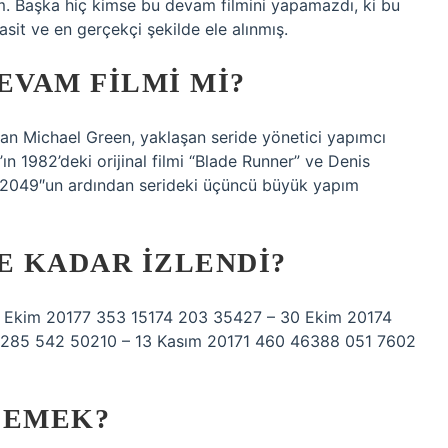
ilm. Başka hiç kimse bu devam filmini yapamazdı, ki bu
sit ve en gerçekçi şekilde ele alınmış.
EVAM FILMI MI?
olan Michael Green, yaklaşan seride yönetici yapımcı
’ın 1982’deki orijinal filmi “Blade Runner” ve Denis
r 2049″un ardından serideki üçüncü büyük yapım
E KADAR IZLENDI?
 Ekim 20177 353 15174 203 35427 – 30 Ekim 20174
7285 542 50210 – 13 Kasım 20171 460 46388 051 7602
 DEMEK?