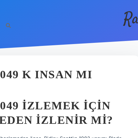
Ra
49 K INSAN MI
049 IZLEMEK IÇIN
EDEN IZLENIR MI?