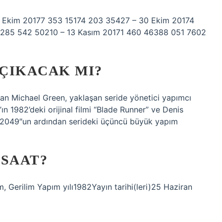
 Ekim 20177 353 15174 203 35427 – 30 Ekim 20174
7285 542 50210 – 13 Kasım 20171 460 46388 051 7602
 ÇIKACAK MI?
olan Michael Green, yaklaşan seride yönetici yapımcı
’ın 1982’deki orijinal filmi “Blade Runner” ve Denis
r 2049″un ardından serideki üçüncü büyük yapım
 SAAT?
 Gerilim Yapım yılı1982Yayın tarihi(leri)25 Haziran