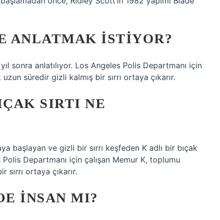
 başlamadan önce, Ridley Scott’ın 1982 yapımı Blade
NE ANLATMAK ISTIYOR?
yıl sonra anlatılıyor. Los Angeles Polis Departmanı için
un süredir gizli kalmış bir sırrı ortaya çıkarır.
IÇAK SIRTI NE
ya başlayan ve gizli bir sırrı keşfeden K adlı bir bıçak
s Polis Departmanı için çalışan Memur K, toplumu
 sırrı ortaya çıkarır.
OE INSAN MI?