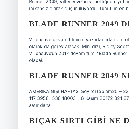
Runner 2049, Villeneuve’ün yönettiği en iyi f
imkansız olarak düşünülüyordu. Tüm film en ba
BLADE RUNNER 2049 D
Villeneuve devam filminin yazarlarından biri 
olarak da görev alacak. Mini dizi, Ridley Scott
Villeneuve’ün 2017 devam filmi “Blade Runne
olacak.
BLADE RUNNER 2049 N
AMERİKA GİŞİ HAFTASI SeyirciToplam20 – 23
117 39581 538 18003 – 6 Kasım 20172 321 3
satır daha
BIÇAK SIRTI GIBI NE