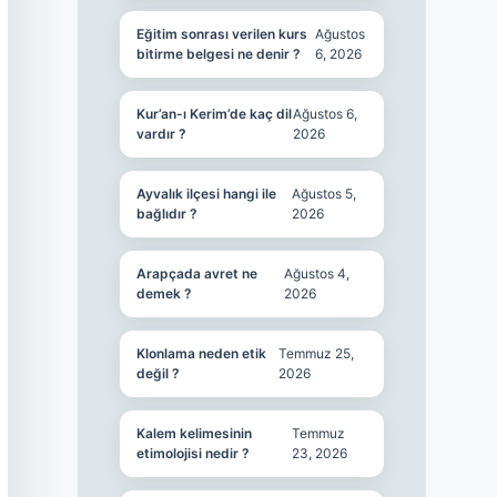
Eğitim sonrası verilen kurs
Ağustos
bitirme belgesi ne denir ?
6, 2026
Kur’an-ı Kerim’de kaç dil
Ağustos 6,
vardır ?
2026
Ayvalık ilçesi hangi ile
Ağustos 5,
bağlıdır ?
2026
Arapçada avret ne
Ağustos 4,
demek ?
2026
Klonlama neden etik
Temmuz 25,
değil ?
2026
Kalem kelimesinin
Temmuz
etimolojisi nedir ?
23, 2026