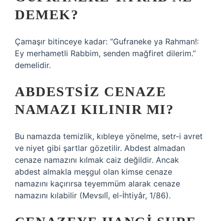
DEMEK?
Çamaşır bitinceye kadar: “Gufraneke ya Rahman!:
Ey merhametli Rabbim, senden mağfiret dilerim.”
demelidir.
ABDESTSIZ CENAZE
NAMAZI KILINIR MI?
Bu namazda temizlik, kıbleye yönelme, setr-i avret
ve niyet gibi şartlar gözetilir. Abdest almadan
cenaze namazını kılmak caiz değildir. Ancak
abdest almakla meşgul olan kimse cenaze
namazını kaçırırsa teyemmüm alarak cenaze
namazını kılabilir (Mevsılî, el-İhtiyâr, 1/86).