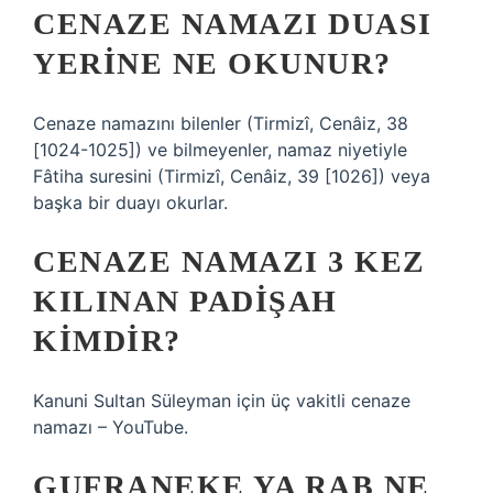
CENAZE NAMAZI DUASI
YERINE NE OKUNUR?
Cenaze namazını bilenler (Tirmizî, Cenâiz, 38
[1024-1025]) ve bilmeyenler, namaz niyetiyle
Fâtiha suresini (Tirmizî, Cenâiz, 39 [1026]) veya
başka bir duayı okurlar.
CENAZE NAMAZI 3 KEZ
KILINAN PADIŞAH
KIMDIR?
Kanuni Sultan Süleyman için üç vakitli cenaze
namazı – ​​YouTube.
GUFRANEKE YA RAB NE