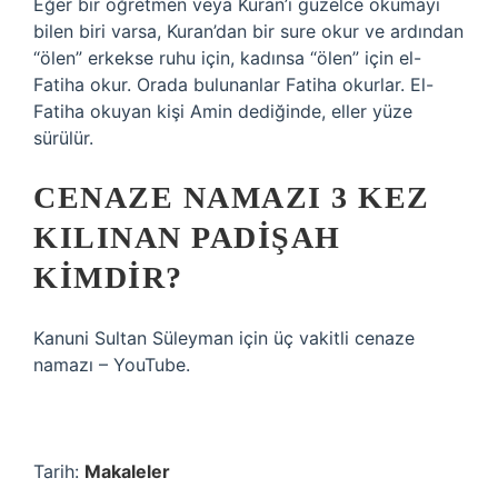
Eğer bir öğretmen veya Kuran’ı güzelce okumayı
bilen biri varsa, Kuran’dan bir sure okur ve ardından
“ölen” erkekse ruhu için, kadınsa “ölen” için el-
Fatiha okur. Orada bulunanlar Fatiha okurlar. El-
Fatiha okuyan kişi Amin dediğinde, eller yüze
sürülür.
CENAZE NAMAZI 3 KEZ
KILINAN PADIŞAH
KIMDIR?
Kanuni Sultan Süleyman için üç vakitli cenaze
namazı – ​​YouTube.
Tarih:
Makaleler