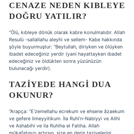
CENAZE NEDEN KIBLEYE
DOĞRU YATILIR?
“Ölü, kıbleye dönük olarak kabre konulmalıdır. Allah
Resulü -sallallahu aleyhi ve sellem- Kabe hakkında
şöyle buyurmuştur: “Beytullah, diriyken ve ölüyken
ibadet edeceğiniz yerdir (yani hayattayken ibadet
edeceğiniz ve öldükten sonra yüzünüzün
bulunacağı yerdir).
TAZIYEDE HANGI DUA
OKUNUR?
“Arapça: “E’zemellahu ecrekum ve ehsene âzaekum
ve gefere limeyyitikum. İla Ruhi’n-Nabiyyi ve Alihi
ve Ashabihi ve ila Ruhiha el Fatiha. Allah
mükafatınızı artırsın, size en derin taziyelerini