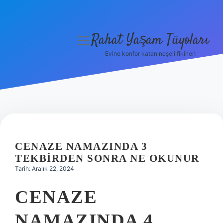
Rahat Yaşam Tüyoları
menüyü
aç
Evine konfor katan neşeli fikirler!
Anasayfa
Gizlilik Politikası
Yasal Uyarı
Hakkımızda
CENAZE NAMAZINDA 3
TEKBIRDEN SONRA NE OKUNUR
Tarih: Aralık 22, 2024
CENAZE
NAMAZINDA 4