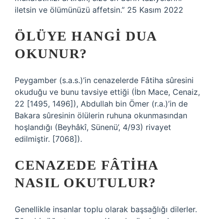
iletsin ve ölümünüzü affetsin.” 25 Kasım 2022
ÖLÜYE HANGI DUA
OKUNUR?
Peygamber (s.a.s.)’in cenazelerde Fâtiha sûresini
okuduğu ve bunu tavsiye ettiği (İbn Mace, Cenaiz,
22 [1495, 1496]), Abdullah bin Ömer (r.a.)’in de
Bakara sûresinin ölülerin ruhuna okunmasından
hoşlandığı (Beyhâkî, Sünenü’, 4/93) rivayet
edilmiştir. [7068]).
CENAZEDE FÂTIHA
NASIL OKUTULUR?
Genellikle insanlar toplu olarak başsağlığı dilerler.