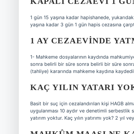
KAPALI CEZAEVI 1 GÜ
1 gün 15 yaşına kadar hapishanede, yukarıdaki
yaşına kadar 3 gün 1 gün hapis cezasına çarptır
1 AY CEZAEVINDE YAT
1- Mahkeme dosyalarının kaydında mahkumiyet k
sonra belirli bir süre sonra belirli bir süre sonr
(tahliye) kararında mahkeme kaydına kaydedili
KAÇ YILIN YATARI YO
Basit bir suç için cezalandırılan kişi HAGB alm
uygulanması 10 aydır ve denetimli serbestlik s
yatırım yoktur. Kaç yılın yatırımı yok? 2 yıl v
MAHKÛM MAAŞI NE K