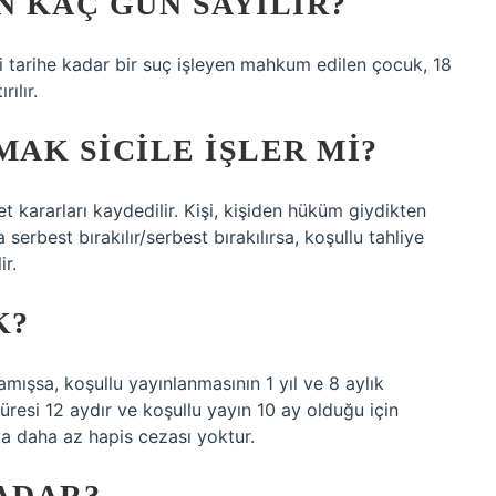
N KAÇ GÜN SAYILIR?
 tarihe kadar bir suç işleyen mahkum edilen çocuk, 18
ılır.
MAK SICILE IŞLER MI?
ararları kaydedilir. Kişi, kişiden hüküm giydikten
a serbest bırakılır/serbest bırakılırsa, koşullu tahliye
r.
K?
amışsa, koşullu yayınlanmasının 1 yıl ve 8 aylık
üresi 12 aydır ve koşullu yayın 10 ay olduğu için
eya daha az hapis cezası yoktur.
ADAR?