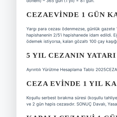
dönem) – 365 gün (1 yıl) = 81 gün.
CEZAEVINDE 1 GÜN K
Yargı para cezası ödenmezse, günlük gazete 1
hapishanenin 2/5’i hapishanede idam edildi. Eğe
ödemek istiyorsa, kalan gözaltı 100 çay kaşığı
5 YIL CEZANIN YATAR
Ayrıntılı Yürütme Hesaplama Tablo 2025CEZ
CEZA EVINDE 1 YIL K
Koşullu serbest bırakma süresi (koşullu tahliye)
ve 2 gün hapis cezasıdır. SONUÇ Davalı, Yasa