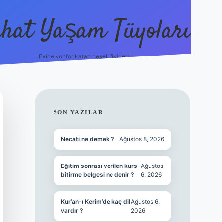
hat Yaşam Tüyoları
Evine konfor katan neşeli fikirler!
ilbet canlı maç i
SIDEBAR
SON YAZILAR
Necati ne demek ?
Ağustos 8, 2026
Eğitim sonrası verilen kurs
Ağustos
bitirme belgesi ne denir ?
6, 2026
Kur’an-ı Kerim’de kaç dil
Ağustos 6,
vardır ?
2026