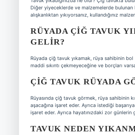
Tavuk yıkadığınızda ne olur? Çiğ tavukta buluna
Diğer yiyeceklerde ve malzemelerde bulunan b
alışkanlıktan yıkıyorsanız, kullandığınız malz
RÜYADA ÇIĞ TAVUK Y
GELIR?
Rüyada çiğ tavuk yıkamak, rüya sahibinin bol
maddi sıkıntı çekmeyeceğine ve borçları vars
ÇIĞ TAVUK RÜYADA 
Rüyasında çiğ tavuk görmek, rüya sahibinin kısa
aşacağına işaret eder. Ayrıca istediği başarıy
işaret eder. Ayrıca hayatınızdaki zor günlerin 
TAVUK NEDEN YIKANM