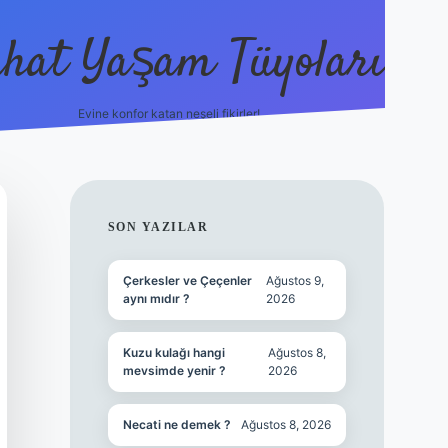
hat Yaşam Tüyoları
Evine konfor katan neşeli fikirler!
ilbet canlı maç izle
SIDEBAR
SON YAZILAR
Çerkesler ve Çeçenler
Ağustos 9,
aynı mıdır ?
2026
Kuzu kulağı hangi
Ağustos 8,
mevsimde yenir ?
2026
Necati ne demek ?
Ağustos 8, 2026