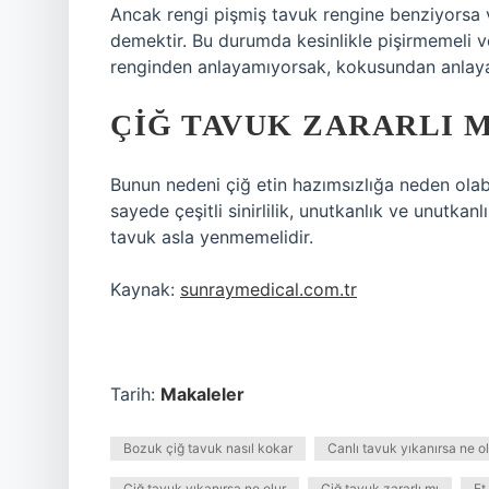
Ancak rengi pişmiş tavuk rengine benziyorsa v
demektir. Bu durumda kesinlikle pişirmemeli 
renginden anlayamıyorsak, kokusundan anlayab
ÇIĞ TAVUK ZARARLI M
Bunun nedeni çiğ etin hazımsızlığa neden olabil
sayede çeşitli sinirlilik, unutkanlık ve unutkanlı
tavuk asla yenmemelidir.
Kaynak:
sunraymedical.com.tr
Tarih:
Makaleler
Bozuk çiğ tavuk nasıl kokar
Canlı tavuk yıkanırsa ne o
Çiğ tavuk yıkanırsa ne olur
Çiğ tavuk zararlı mı
Et