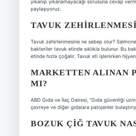
yıkanıp yıkanamayacağı sorusuna cevap vermeni
paylaşıyoruz.
TAVUK ZEHIRLENMESI
Tavuk zehirlenmesine ne sebep olur? Salmonel
bakteriler tavuk etinde sıklıkla bulunur. Bu b
etinde hızla çoğalır. Tavuk eti işlenirken hij
MARKETTEN ALINAN P
MI?
ABD Gıda ve İlaç Dairesi, “Gıda güvenliği uz
çevreye ve diğer gıdalara patojenler bulaştırıyo
BOZUK ÇIĞ TAVUK NA