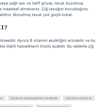
eya yağlı sarı ve hafif griyse, tavuk bozulmuş
ve maalesef atmalısınız. Çiğ tavuğun bozulduğunu
iliriz. Bozulmuş tavuk çok güçlü kokar.
I?
mesidir. Ayrıca B vitamini eksikliğini artırabilir ve bu
kla ilişkili hastalıkların önünü açabilir. Bu nedenle çiğ
lur
Çiğ tavuk rüyada görmek ne demek
Çiğ tavuk yıkanır mı
 tavuk neden yıkanmaz
Gezen tavuk yıkanır mı