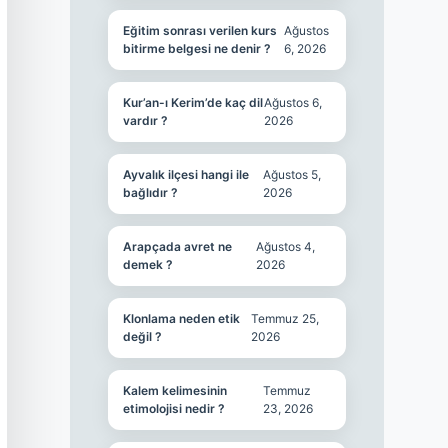
Eğitim sonrası verilen kurs
Ağustos
bitirme belgesi ne denir ?
6, 2026
Kur’an-ı Kerim’de kaç dil
Ağustos 6,
vardır ?
2026
Ayvalık ilçesi hangi ile
Ağustos 5,
bağlıdır ?
2026
Arapçada avret ne
Ağustos 4,
demek ?
2026
Klonlama neden etik
Temmuz 25,
değil ?
2026
Kalem kelimesinin
Temmuz
etimolojisi nedir ?
23, 2026