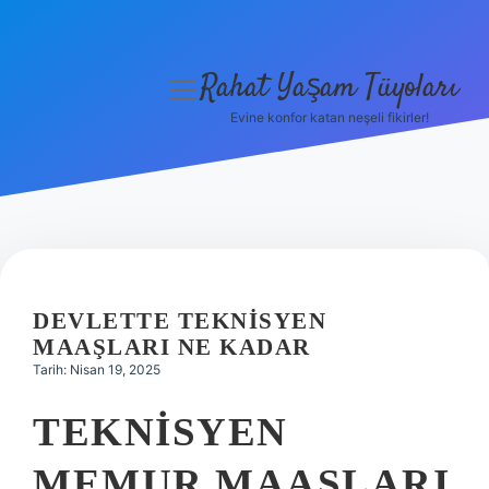
Rahat Yaşam Tüyoları
menüyü
aç
Evine konfor katan neşeli fikirler!
Anasayfa
Gizlilik Politikası
Yasal Uyarı
Hakkımızda
DEVLETTE TEKNISYEN
MAAŞLARI NE KADAR
Tarih: Nisan 19, 2025
TEKNISYEN
MEMUR MAAŞLARI