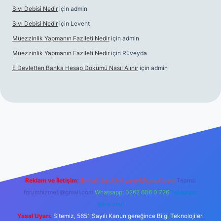
Sıvı Debisi Nedir
için
admin
Sıvı Debisi Nedir
için
Levent
Müezzinlik Yapmanın Fazileti Nedir
için
admin
Müezzinlik Yapmanın Fazileti Nedir
için
Rüveyda
E Devletten Banka Hesap Dökümü Nasıl Alınır
için
admin
aç izle
Reklam ve İletişim:
E-mail:
backlinkpaneli@gmail.com
Teams:
forumhizmeti@gmail.com
Whatsapp: 0262 606 0 726
Telegram:
@karabul
Yasal Uyarı:
Sitemiz, 5651 Sayılı Kanun gereğince Bilgi Teknolojileri