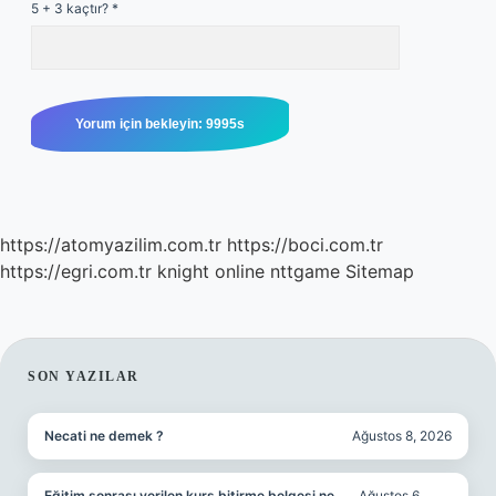
5 + 3 kaçtır?
*
https://atomyazilim.com.tr
https://boci.com.tr
https://egri.com.tr
knight online
nttgame
Sitemap
SIDEBAR
SON YAZILAR
Necati ne demek ?
Ağustos 8, 2026
Eğitim sonrası verilen kurs bitirme belgesi ne
Ağustos 6,