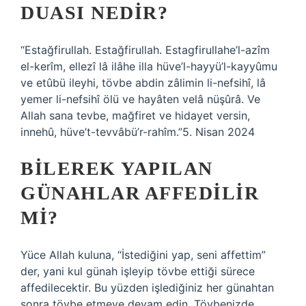
DUASI NEDIR?
“Estağfirullah. Estağfirullah. Estagfirullahe’l-azîm
el-kerîm, ellezî lâ ilâhe illa hüve’l-hayyü’l-kayyûmu
ve etûbü ileyhi, tövbe abdin zâlimin li-nefsihî, lâ
yemer li-nefsihî ölü ve hayâten velâ nüşûrâ. Ve
Allah sana tevbe, mağfiret ve hidayet versin,
innehû, hüve’t-tevvâbü’r-rahîm.”5. Nisan 2024
BILEREK YAPILAN
GÜNAHLAR AFFEDILIR
MI?
Yüce Allah kuluna, “İstediğini yap, seni affettim”
der, yani kul günah işleyip tövbe ettiği sürece
affedilecektir. Bu yüzden işlediğiniz her günahtan
sonra tövbe etmeye devam edin. Tövbenizde