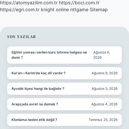
https://atomyazilim.com.tr
https://boci.com.tr
https://egri.com.tr
knight online
nttgame
Sitemap
SIDEBAR
SON YAZILAR
Eğitim sonrası verilen kurs bitirme belgesi ne
Ağustos 6,
denir ?
2026
Kur’an-ı Kerim’de kaç dil vardır ?
Ağustos 6, 2026
Ayvalık ilçesi hangi ile bağlıdır ?
Ağustos 5, 2026
Arapçada avret ne demek ?
Ağustos 4, 2026
Klonlama neden etik değil ?
Temmuz 25, 2026