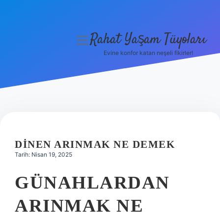
Rahat Yaşam Tüyoları
menüyü
aç
Evine konfor katan neşeli fikirler!
Anasayfa
Gizlilik Politikası
Yasal Uyarı
Hakkımızda
DINEN ARINMAK NE DEMEK
Tarih: Nisan 19, 2025
GÜNAHLARDAN
ARINMAK NE