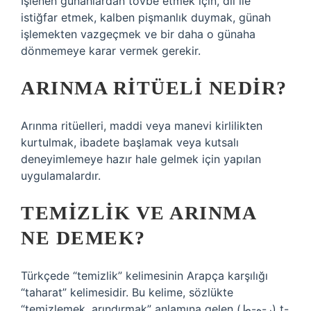
İşlenen günahlardan tövbe etmek için, dil ile
istiğfar etmek, kalben pişmanlık duymak, günah
işlemekten vazgeçmek ve bir daha o günaha
dönmemeye karar vermek gerekir.
ARINMA RITÜELI NEDIR?
Arınma ritüelleri, maddi veya manevi kirlilikten
kurtulmak, ibadete başlamak veya kutsalı
deneyimlemeye hazır hale gelmek için yapılan
uygulamalardır.
TEMIZLIK VE ARINMA
NE DEMEK?
Türkçede “temizlik” kelimesinin Arapça karşılığı
“taharat” kelimesidir. Bu kelime, sözlükte
“temizlemek, arındırmak” anlamına gelen (ر-ه-ط) t-