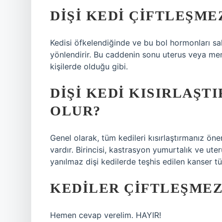
DIŞI KEDI ÇIFTLEŞME
Kedisi öfkelendiğinde ve bu bol hormonları sal
yönlendirir. Bu caddenin sonu uterus veya mem
kişilerde olduğu gibi.
DIŞI KEDI KISIRLAŞT
OLUR?
Genel olarak, tüm kedileri kısırlaştırmanız öner
vardır. Birincisi, kastrasyon yumurtalık ve ute
yanılmaz dişi kedilerde teşhis edilen kanser tü
KEDILER ÇIFTLEŞMEZ
Hemen cevap verelim. HAYIR!