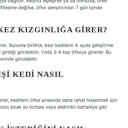
ye bağlıdır. Kediniz eşleşirse ya da olmazsa, öfke
 çiftleşme değilse, öfke semptomları 7 gün içinde
 KEZ KIZGINLIĞA GIRER?
er. Bununla birlikte, bazı kedilerin 4. ayda geliştirme
irdiği görülebilir. Yılda 3-4 kez öfkeye girerler. Bu
rinde görülebilir.
ŞI KEDI NASIL
nerler, kedilerin öfke sırasında daha rahat hissetmek için
nızı sıcak su torbası veya elektrikli battaniye gibi