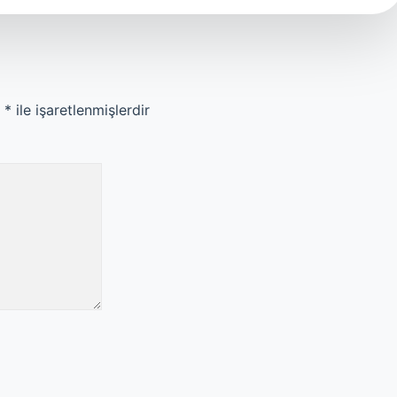
r
*
ile işaretlenmişlerdir