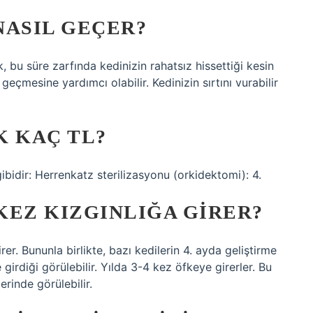
 NASIL GEÇER?
k, bu süre zarfında kedinizin rahatsız hissettiği kesin
çmesine yardımcı olabilir. Kedinizin sırtını vurabilir
K KAÇ TL?
gibidir: Herrenkatz sterilizasyonu (orkidektomi): 4.
 KEZ KIZGINLIĞA GIRER?
er. Bununla birlikte, bazı kedilerin 4. ayda geliştirme
irdiği görülebilir. Yılda 3-4 kez öfkeye girerler. Bu
rinde görülebilir.