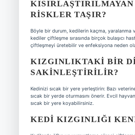
KISIRLAŞTIRILMAYAN 
RISKLER TAŞIR?
Böyle bir durum, kedilerin kaçma, yaralanma ve
kediler çiftleşme sırasında birçok bulaşıcı hastal
çiftleşmeyi üretebilir ve enfeksiyona neden olab
KIZGINLIKTAKI BIR DI
SAKINLEŞTIRILIR?
Kedinizi sıcak bir yere yerleştirin: Bazı veteri
sıcak bir yerde oturmasını önerir. Evcil hayvanı
sıcak bir yere koyabilirsiniz.
KEDI KIZGINLIĞI KEN