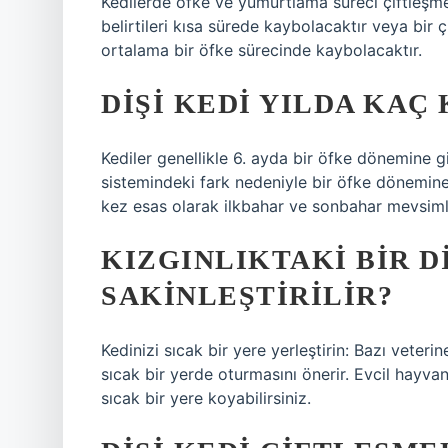
Kedilerde öfke ve yumurtlama süreci çiftleşme
belirtileri kısa sürede kaybolacaktır veya bir
ortalama bir öfke sürecinde kaybolacaktır.
DIŞI KEDI YILDA KAÇ
Kediler genellikle 6. ayda bir öfke dönemine gir
sistemindeki fark nedeniyle bir öfke dönemine g
kez esas olarak ilkbahar ve sonbahar mevsimle
KIZGINLIKTAKI BIR DI
SAKINLEŞTIRILIR?
Kedinizi sıcak bir yere yerleştirin: Bazı veteri
sıcak bir yerde oturmasını önerir. Evcil hayvanı
sıcak bir yere koyabilirsiniz.