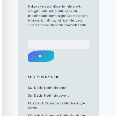
Hukuka ve yasal düzenlemelere aykırı
olduğunu düşündüğünüz içerikleri,
backlinkpanelicomtr@gmail.com
adresine
bildirmeniz halinde, ilgili içerikler yasal
süre içerisinde sitemizden kaldırılacaktır.
Arama
SON YORUMLAR
Sıvı Debisi Nedir
için
admin
Sıvı Debisi Nedir
için
Levent
Müezzinlik Yapmanın Fazileti Nedir
için
admin
Müezzinlik Yapmanın Fazileti Nedir
için