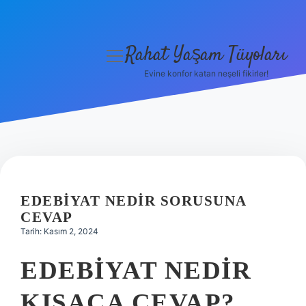
Rahat Yaşam Tüyoları
menüyü
aç
Evine konfor katan neşeli fikirler!
Anasayfa
Gizlilik Politikası
Yasal Uyarı
Hakkımızda
EDEBIYAT NEDIR SORUSUNA
CEVAP
Tarih: Kasım 2, 2024
EDEBIYAT NEDIR
KISACA CEVAP?