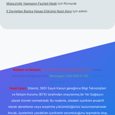
Müezzinlik Yapmanın Fazileti Nedir
için
Rüveyda
E Devletten Banka Hesap Dökümü Nasıl Alınır
için
admin
 maç izle
Reklam ve İletişim:
E-mail:
backlinkpaneli@gmail.com
Teams:
forumhizmeti@gmail.com
Whatsapp: 0262 606 0 726
Telegram:
@karabul
Yasal Uyarı:
Sitemiz, 5651 Sayılı Kanun gereğince Bilgi Teknolojileri
ve İletişim Kurumu (BTK) tarafından onaylanmış bir Yer Sağlayıcı
olarak hizmet vermektedir. Bu nedenle, sitedeki içerikleri proaktif
olarak denetleme veya araştırma yükümlülüğümüz bulunmamaktadır.
Ancak, üyelerimiz yazdıkları içeriklerin sorumluluğunu taşımakta olup,