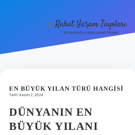
Rahat Yaşam Tüyoları
menüyü
aç
Evine konfor katan neşeli fikirler!
Anasayfa
Gizlilik Politikası
Yasal Uyarı
Hakkımızda
EN BÜYÜK YILAN TÜRÜ HANGISI
Tarih: Kasım 2, 2024
DÜNYANIN EN
BÜYÜK YILANI