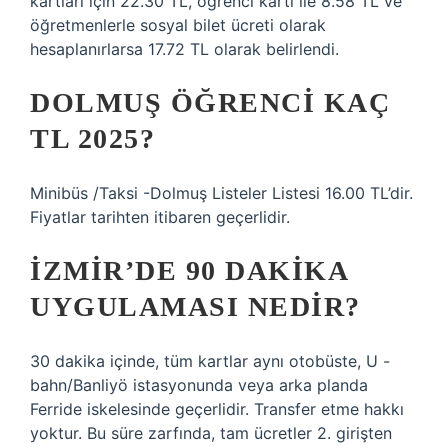
kartları için 22.30 TL, öğrenci kartı ile 8.58 TL ve
öğretmenlerle sosyal bilet ücreti olarak
hesaplanırlarsa 17.72 TL olarak belirlendi.
DOLMUŞ ÖĞRENCI KAÇ
TL 2025?
Minibüs /Taksi -Dolmuş Listeler Listesi 16.00 TL’dir.
Fiyatlar tarihten itibaren geçerlidir.
İZMIR’DE 90 DAKIKA
UYGULAMASI NEDIR?
30 dakika içinde, tüm kartlar aynı otobüste, U -
bahn/Banliyö istasyonunda veya arka planda
Ferride iskelesinde geçerlidir. Transfer etme hakkı
yoktur. Bu süre zarfında, tam ücretler 2. girişten