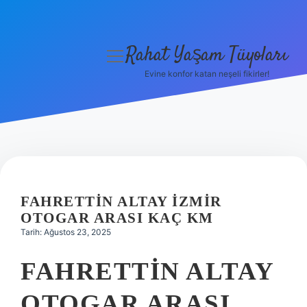
Rahat Yaşam Tüyoları
menüyü
aç
Evine konfor katan neşeli fikirler!
Anasayfa
Gizlilik Politikası
Yasal Uyarı
Hakkımızda
FAHRETTIN ALTAY İZMIR
OTOGAR ARASI KAÇ KM
Tarih: Ağustos 23, 2025
FAHRETTIN ALTAY
OTOGAR ARASI