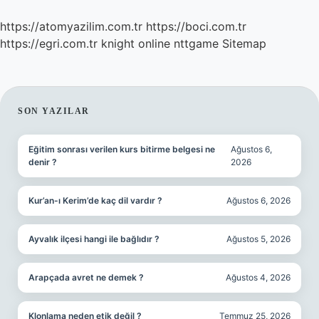
https://atomyazilim.com.tr
https://boci.com.tr
https://egri.com.tr
knight online
nttgame
Sitemap
SIDEBAR
SON YAZILAR
Eğitim sonrası verilen kurs bitirme belgesi ne
Ağustos 6,
denir ?
2026
Kur’an-ı Kerim’de kaç dil vardır ?
Ağustos 6, 2026
Ayvalık ilçesi hangi ile bağlıdır ?
Ağustos 5, 2026
Arapçada avret ne demek ?
Ağustos 4, 2026
Klonlama neden etik değil ?
Temmuz 25, 2026