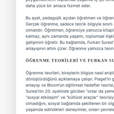
daha yüce bir amaca hizmet eder.
Bu ayet, pedagojik açıdan öğretmen ve öğrencin
Gerçek öğrenme, sadece teorik bilgiyle sınırlı
olmalıdır. Öğretmen, öğrenciye yalnızca kitap
kalmaz, aynı zamanda yaşamı, toplumsal ilişki
gelişimini öğretir. Bu bağlamda, Furkan Sures
anlayışının altını çizer. Öğrenme yalnızca teori
ÖĞRENME TEORILERI VE FURKAN S
Öğrenme teorileri, bireylerin bilgiye nasıl erişt
dönüştürdüğünü açıklamaya çalışır. Piaget’in 
anlayışı ve Bloom’un eğitimsel hedefler teorisi,
Suresi’nin 20. ayetinde görülen “onlar da yeme
“sosyal etkileşim” ve “kültürel araçlar” teoris
olmadığını, sosyal bağlamda şekillenen bir olg
yaşamda edindikleri deneyimler, onları çevreler