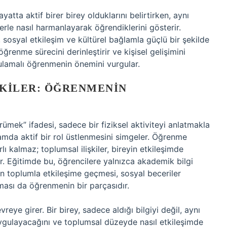
tta aktif birer birey olduklarını belirtirken, aynı
rle nasıl harmanlayarak öğrendiklerini gösterir.
sosyal etkileşim ve kültürel bağlamla güçlü bir şekilde
öğrenme sürecini derinleştirir ve kişisel gelişimini
ulamalı öğrenmenin önemini vurgular.
TKILER: ÖĞRENMENIN
rümek” ifadesi, sadece bir fiziksel aktiviteyi anlatmakla
mda aktif bir rol üstlenmesini simgeler. Öğrenme
rlı kalmaz; toplumsal ilişkiler, bireyin etkileşimde
ir. Eğitimde bu, öğrencilere yalnızca akademik bilgi
in toplumla etkileşime geçmesi, sosyal beceriler
ması da öğrenmenin bir parçasıdır.
e girer. Bir birey, sadece aldığı bilgiyi değil, aynı
 uygulayacağını ve toplumsal düzeyde nasıl etkileşimde