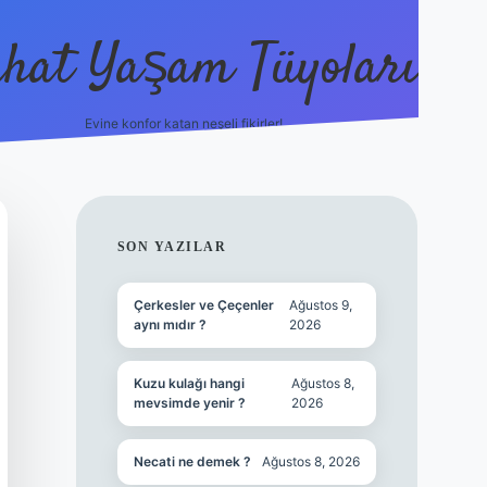
hat Yaşam Tüyoları
Evine konfor katan neşeli fikirler!
ilbet canlı maç izle
SIDEBAR
SON YAZILAR
Çerkesler ve Çeçenler
Ağustos 9,
aynı mıdır ?
2026
Kuzu kulağı hangi
Ağustos 8,
mevsimde yenir ?
2026
Necati ne demek ?
Ağustos 8, 2026