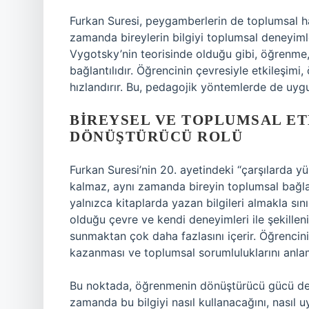
Furkan Suresi, peygamberlerin de toplumsal haya
zamanda bireylerin bilgiyi toplumsal deneyimle
Vygotsky’nin teorisinde olduğu gibi, öğrenme, 
bağlantılıdır. Öğrencinin çevresiyle etkileşimi, 
hızlandırır. Bu, pedagojik yöntemlerde de uyg
BIREYSEL VE TOPLUMSAL E
DÖNÜŞTÜRÜCÜ ROLÜ
Furkan Suresi’nin 20. ayetindeki “çarşılarda yü
kalmaz, aynı zamanda bireyin toplumsal bağla
yalnızca kitaplarda yazan bilgileri almakla sını
olduğu çevre ve kendi deneyimleri ile şekillen
sunmaktan çok daha fazlasını içerir. Öğrencin
kazanması ve toplumsal sorumluluklarını anla
Bu noktada, öğrenmenin dönüştürücü gücü devrey
zamanda bu bilgiyi nasıl kullanacağını, nasıl