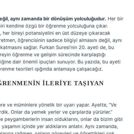
eğil, aynı zamanda bir dönüşüm yolculuğudur.
Her bir
r biri kendine özgü bir öğrenme yolculuğuna çıkar.
, her bireyi potansiyelini en üst düzeye çıkaracak
etmen, öğrencisinin sadece bilgiyi almasını değil, aynı
katmasını sağlar. Furkan Suresi’nin 20. ayeti de, bu
reyin öğrenme ve gelişim sürecinde karşılaştığı
iğine dair önemli ipuçları sunuyor. Bu yazıda, bu ayeti
renme teorileri ışığında anlamaya çalışacağız.
ÖĞRENMENIN İLERIYE TAŞIYAN
re ve müminlere yönelik bir uyarı yapar. Ayette, “Ve
k. Onlar da yemek yerler ve çarşılarda yürürler.”
yle peygamberlerin insan olduklarını, onlar da bizim gibi
l yaşamın içinde yer aldıklarını anlatır. Aynı zamanda,
arına rağmen, onların görevleri ve öğrettikleri çok