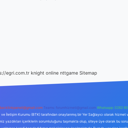
s://egri.com.tr
knight online
nttgame
Sitemap
backlinkpaneli@gmail.com
Teams:
forumhizmeti@gmail.com
Whatsapp: 0262 60
i ve İletişim Kurumu (BTK) tarafından onaylanmış bir Yer Sağlayıcı olarak hizmet v
azdıkları içeriklerin sorumluluğunu taşımakta olup, siteye üye olarak bu sorumlul