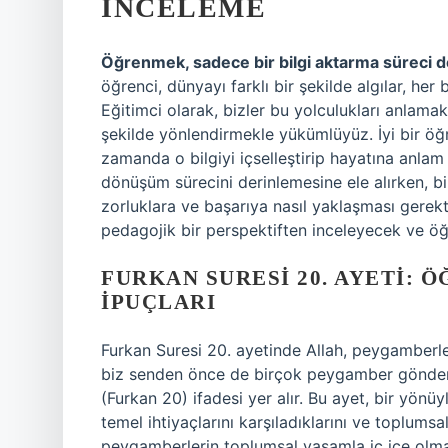
İNCELEME
Öğrenmek, sadece bir bilgi aktarma süreci d
öğrenci, dünyayı farklı bir şekilde algılar, he
Eğitimci olarak, bizler bu yolculukları anlamak
şekilde yönlendirmekle yükümlüyüz. İyi bir öğr
zamanda o bilgiyi içselleştirip hayatına anlam 
dönüşüm sürecini derinlemesine ele alırken, bi
zorluklara ve başarıya nasıl yaklaşması gerekt
pedagojik bir perspektiften inceleyecek ve öğ
FURKAN SURESI 20. AYETI: 
İPUÇLARI
Furkan Suresi 20. ayetinde Allah, peygamberle
biz senden önce de birçok peygamber gönderdi
(Furkan 20) ifadesi yer alır. Bu ayet, bir yönü
temel ihtiyaçlarını karşıladıklarını ve toplumsa
peygamberlerin toplumsal yaşamla iç içe olmal