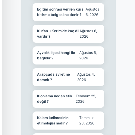
Eğitim sonrası verilen kurs
Ağustos
bitirme belgesi ne denir ?
6, 2026
Kur’an-ı Kerim’de kaç dil
Ağustos 6,
vardır ?
2026
Ayvalık ilçesi hangi ile
Ağustos 5,
bağlıdır ?
2026
Arapçada avret ne
Ağustos 4,
demek ?
2026
Klonlama neden etik
Temmuz 25,
değil ?
2026
Kalem kelimesinin
Temmuz
etimolojisi nedir ?
23, 2026