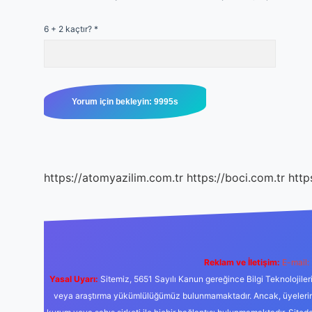
6 + 2 kaçtır?
*
https://atomyazilim.com.tr
https://boci.com.tr
http
Reklam ve İletişim:
E-mail:
Yasal Uyarı:
Sitemiz, 5651 Sayılı Kanun gereğince Bilgi Teknolojiler
veya araştırma yükümlülüğümüz bulunmamaktadır. Ancak, üyelerimiz y