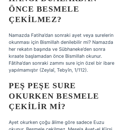
ÖNCE BESMELE
ÇEKILMEZ?
Namazda Fatiha’dan sonraki ayet veya surelerin
okunması için Bismillah denilebilir mi? Namazda
her rekatın başında ve Sübhaneke’den sonra
kıraate başlamadan önce Bismillah okunur.
Fâtiha’dan sonraki zammı sure için özel bir ibare
yapılmamıştır (Zeylaî, Tebyîn, 1/112).
PEŞ PEŞE SURE
OKURKEN BESMELE
ÇEKILIR MI?
Ayet okurken çoğu âlime göre sadece Euzu
okunur, Besmele çekilmez. Mesela Ayet-el Kürsi,