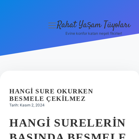
Rahat Yaşam Tüyoları
menüyü
aç
Evine konfor katan neşeli fikirler!
Anasayfa
Gizlilik Politikası
Yasal Uyarı
Hakkımızda
HANGI SURE OKURKEN
BESMELE ÇEKILMEZ
Tarih: Kasım 2, 2024
HANGI SURELERIN
BAŞINDA BESMELE