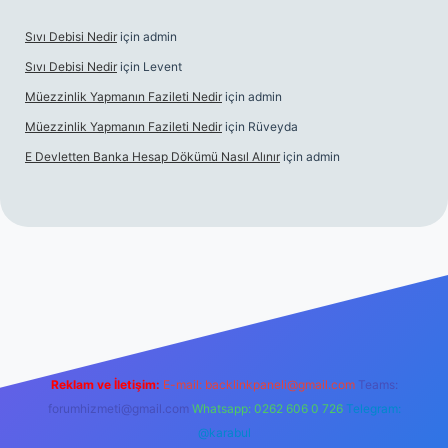
Sıvı Debisi Nedir
için
admin
Sıvı Debisi Nedir
için
Levent
Müezzinlik Yapmanın Fazileti Nedir
için
admin
Müezzinlik Yapmanın Fazileti Nedir
için
Rüveyda
E Devletten Banka Hesap Dökümü Nasıl Alınır
için
admin
ç izle
Reklam ve İletişim:
E-mail:
backlinkpaneli@gmail.com
Teams:
forumhizmeti@gmail.com
Whatsapp: 0262 606 0 726
Telegram:
@karabul