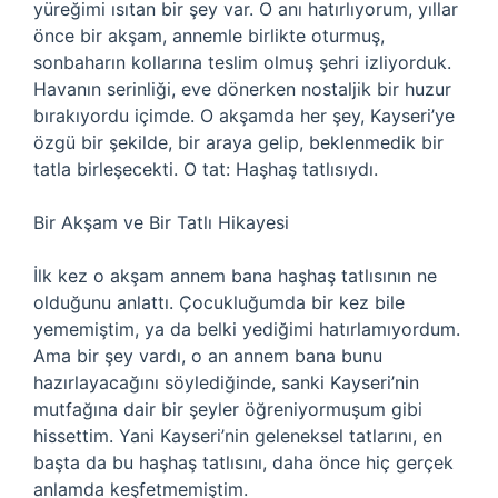
yüreğimi ısıtan bir şey var. O anı hatırlıyorum, yıllar
önce bir akşam, annemle birlikte oturmuş,
sonbaharın kollarına teslim olmuş şehri izliyorduk.
Havanın serinliği, eve dönerken nostaljik bir huzur
bırakıyordu içimde. O akşamda her şey, Kayseri’ye
özgü bir şekilde, bir araya gelip, beklenmedik bir
tatla birleşecekti. O tat: Haşhaş tatlısıydı.
Bir Akşam ve Bir Tatlı Hikayesi
İlk kez o akşam annem bana haşhaş tatlısının ne
olduğunu anlattı. Çocukluğumda bir kez bile
yememiştim, ya da belki yediğimi hatırlamıyordum.
Ama bir şey vardı, o an annem bana bunu
hazırlayacağını söylediğinde, sanki Kayseri’nin
mutfağına dair bir şeyler öğreniyormuşum gibi
hissettim. Yani Kayseri’nin geleneksel tatlarını, en
başta da bu haşhaş tatlısını, daha önce hiç gerçek
anlamda keşfetmemiştim.