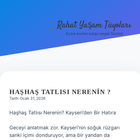
Rahat Yaşam Tüyoları
menüyü
aç
Evine konfor katan neşeli fikirler!
Anasayfa
Gizlilik Politikası
Yasal Uyarı
Hakkımızda
HAŞHAŞ TATLISI NERENIN ?
Tarih: Ocak 31, 2026
Haşhaş Tatlısı Nerenin? Kayseri’den Bir Hatıra
Geceyi anlatmak zor. Kayseri’nin soğuk rüzgarı
sanki içimi donduruyor, ama bir yandan da