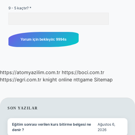
9 - 5 kaçtır?
*
https://atomyazilim.com.tr
https://boci.com.tr
https://egri.com.tr
knight online
nttgame
Sitemap
SIDEBAR
SON YAZILAR
Eğitim sonrası verilen kurs bitirme belgesi ne
Ağustos 6,
denir ?
2026