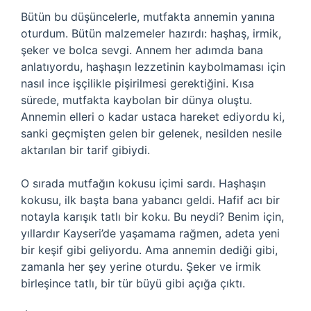
Bütün bu düşüncelerle, mutfakta annemin yanına
oturdum. Bütün malzemeler hazırdı: haşhaş, irmik,
şeker ve bolca sevgi. Annem her adımda bana
anlatıyordu, haşhaşın lezzetinin kaybolmaması için
nasıl ince işçilikle pişirilmesi gerektiğini. Kısa
sürede, mutfakta kaybolan bir dünya oluştu.
Annemin elleri o kadar ustaca hareket ediyordu ki,
sanki geçmişten gelen bir gelenek, nesilden nesile
aktarılan bir tarif gibiydi.
O sırada mutfağın kokusu içimi sardı. Haşhaşın
kokusu, ilk başta bana yabancı geldi. Hafif acı bir
notayla karışık tatlı bir koku. Bu neydi? Benim için,
yıllardır Kayseri’de yaşamama rağmen, adeta yeni
bir keşif gibi geliyordu. Ama annemin dediği gibi,
zamanla her şey yerine oturdu. Şeker ve irmik
birleşince tatlı, bir tür büyü gibi açığa çıktı.