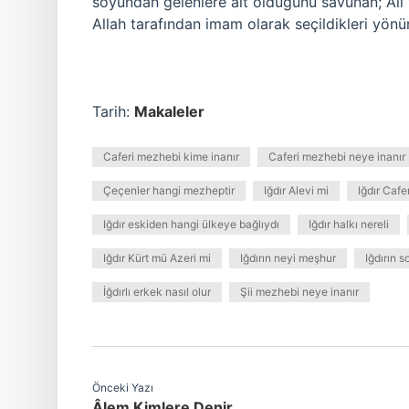
soyundan gelenlere ait olduğunu savunan; Ali 
Allah tarafından imam olarak seçildikleri yön
Tarih:
Makaleler
Caferi mezhebi kime inanır
Caferi mezhebi neye inanır
Çeçenler hangi mezheptir
Iğdır Alevi mi
Iğdır Cafe
Iğdır eskiden hangi ülkeye bağlıydı
Iğdır halkı nereli
Iğdır Kürt mü Azeri mi
Iğdırın neyi meşhur
Iğdırın 
İğdırlı erkek nasıl olur
Şii mezhebi neye inanır
Önceki Yazı
Âlem Kimlere Denir