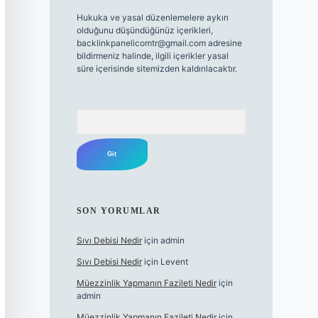
Hukuka ve yasal düzenlemelere aykırı
olduğunu düşündüğünüz içerikleri,
backlinkpanelicomtr@gmail.com
adresine
bildirmeniz halinde, ilgili içerikler yasal
süre içerisinde sitemizden kaldırılacaktır.
Arama
SON YORUMLAR
Sıvı Debisi Nedir
için
admin
Sıvı Debisi Nedir
için
Levent
Müezzinlik Yapmanın Fazileti Nedir
için
admin
Müezzinlik Yapmanın Fazileti Nedir
için