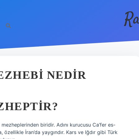
Ra
EZHEBI NEDIR
ZHEPTIR?
ıh mezheplerinden biridir. Adını kurucusu Ca’fer es-
 özellikle İran’da yaygındır. Kars ve Iğdır gibi Türk