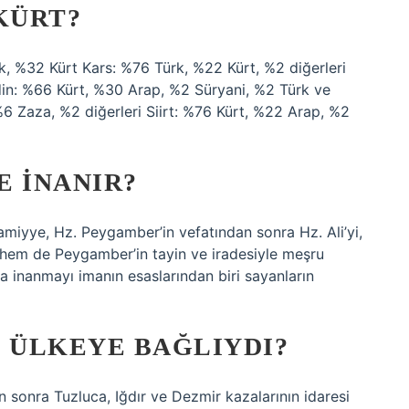
KÜRT?
rk, %32 Kürt Kars: %76 Türk, %22 Kürt, %2 diğerleri
din: %66 Kürt, %30 Arap, %2 Süryani, %2 Türk ve
6 Zaza, %2 diğerleri Siirt: %76 Kürt, %22 Arap, %2
E INANIR?
amiyye, Hz. Peygamber’in vefatından sonra Hz. Ali’yi,
le hem de Peygamber’in tayin ve iradesiyle meşru
a inanmayı imanın esaslarından biri sayanların
I ÜLKEYE BAĞLIYDI?
n sonra Tuzluca, Iğdır ve Dezmir kazalarının idaresi