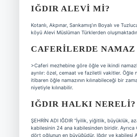
IĞDIR ALEVI MI?
Kotanlı, Akpınar, Sarıkamış’ın Boyalı ve Tuzluc
köyü Alevi Müslüman Türklerden oluşmaktadır
CAFERILERDE NAMAZ 
>Caferi mezhebine göre öğle ve ikindi namazla
ayrılır: özel, cemaat ve faziletli vakitler. Öğl
itibaren öğle namazının kılınabileceği bir zam
niyetiyle kılınabilir.
IĞDIR HALKI NERELI?
ŞEHRİN ADI IĞDIR “İyilik, yiğitlik, büyüklük, a
kabilesinin 24 ana kabilesinden biridir. Ayrıc
dört oğlunun en büyüğüdür. Iğdır ve kabilesi