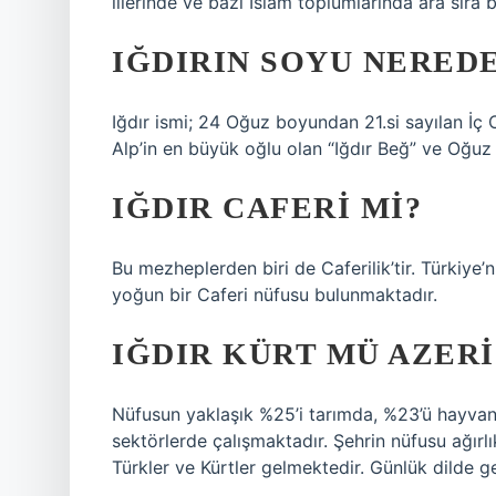
illerinde ve bazı İslam toplumlarında ara sıra b
IĞDIRIN SOYU NERED
Iğdır ismi; 24 Oğuz boyundan 21.si sayılan İç
Alp’in en büyük oğlu olan “Iğdır Beğ” ve Oğuz
IĞDIR CAFERI MI?
Bu mezheplerden biri de Caferilik’tir. Türkiye’ni
yoğun bir Caferi nüfusu bulunmaktadır.
IĞDIR KÜRT MÜ AZERI
Nüfusun yaklaşık %25’i tarımda, %23’ü hayvanc
sektörlerde çalışmaktadır. Şehrin nüfusu ağırl
Türkler ve Kürtler gelmektedir. Günlük dilde ge