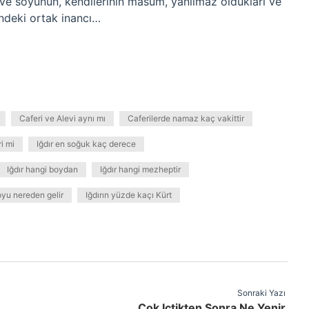
ve soyunun, kendilerinin masum, yanılmaz oldukları ve
ündeki ortak inancı…
Caferi ve Alevi aynı mı
Caferilerde namaz kaç vakittir
ri mi
Iğdır en soğuk kaç derece
Iğdır hangi boydan
Iğdır hangi mezheptir
soyu nereden gelir
Iğdırın yüzde kaçı Kürt
Sonraki Yazı
Çok Içtikten Sonra Ne Yenir