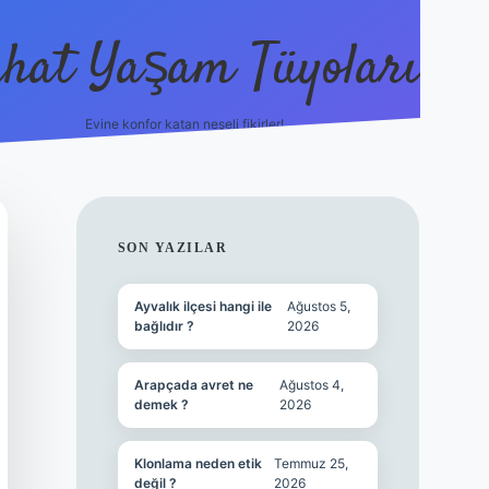
hat Yaşam Tüyoları
Evine konfor katan neşeli fikirler!
ilbet canlı maç izle
SIDEBAR
SON YAZILAR
Ayvalık ilçesi hangi ile
Ağustos 5,
bağlıdır ?
2026
Arapçada avret ne
Ağustos 4,
demek ?
2026
Klonlama neden etik
Temmuz 25,
değil ?
2026