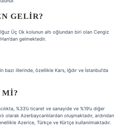
ulunur.
EN GELIR?
 Oğuz Üç Ok kolunun altı oğlundan biri olan Cengiz
 Han’dan gelmektedir.
n bazı illerinde, özellikle Kars, Iğdır ve İstanbul’da
 MI?
ılıkta, %33’ü ticaret ve sanayide ve %19’u diğer
ıklı olarak Azerbaycanlılardan oluşmaktadır, ardından
nellikle Azerice, Türkçe ve Kürtçe kullanılmaktadır.