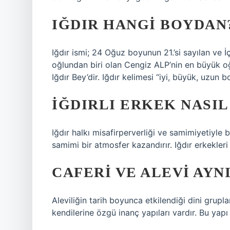
IĞDIR HANGI BOYDAN
Iğdır ismi; 24 Oğuz boyunun 21.’si sayılan ve
oğlundan biri olan Cengiz ALP’nin en büyük oğ
Iğdır Bey’dir. Iğdır kelimesi “iyi, büyük, uzun
İĞDIRLI ERKEK NASIL
Iğdır halkı misafirperverliği ve samimiyetiyle b
samimi bir atmosfer kazandırır. Iğdır erkekleri 
CAFERI VE ALEVI AYNI
Aleviliğin tarih boyunca etkilendiği dini grupla
kendilerine özgü inanç yapıları vardır. Bu yapı h