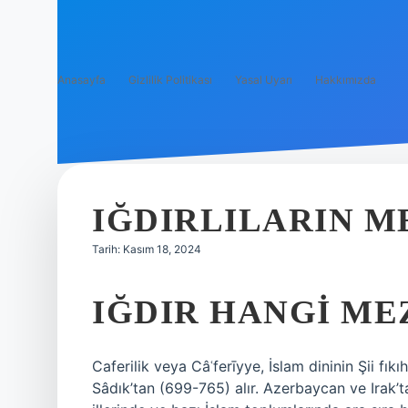
Anasayfa
Gizlilik Politikası
Yasal Uyarı
Hakkımızda
IĞDIRLILARIN M
Tarih: Kasım 18, 2024
IĞDIR HANGI ME
Caferilik veya Câʿferīyye, İslam dininin Şii fık
Sâdık’tan (699-765) alır. Azerbaycan ve Irak’ta,