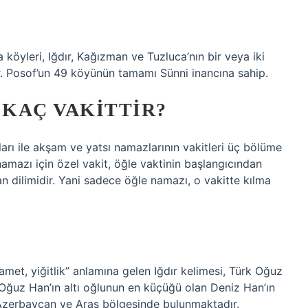
a köyleri, Iğdır, Kağızman ve Tuzluca’nın bir veya iki
. Posof’un 49 köyünün tamamı Sünni inancına sahip.
KAÇ VAKITTIR?
rı ile akşam ve yatsı namazlarının vakitleri üç bölüme
e namazı için özel vakit, öğle vaktinin başlangıcından
an dilimidir. Yani sadece öğle namazı, o vakitte kılma
zamet, yiğitlik” anlamına gelen Iğdır kelimesi, Türk Oğuz
a Oğuz Han’ın altı oğlunun en küçüğü olan Deniz Han’ın
 Azerbaycan ve Aras bölgesinde bulunmaktadır.