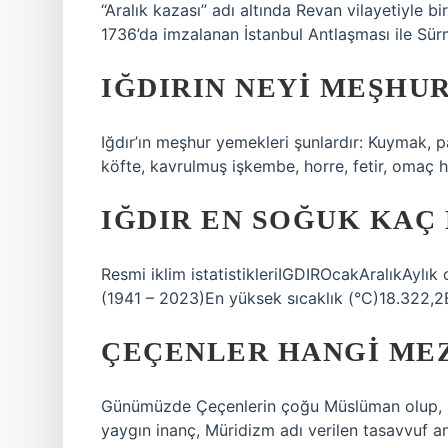
“Aralık kazası” adı altında Revan vilayetiyle bi
1736’da imzalanan İstanbul Antlaşması ile Sürme
IĞDIRIN NEYI MEŞHU
Iğdır’ın meşhur yemekleri şunlardır: Kuymak, pat
köfte, kavrulmuş işkembe, horre, fetir, omaç he
IĞDIR EN SOĞUK KAÇ
Resmi iklim istatistikleriIGDIROcakAralıkAyl
(1941 – 2023)En yüksek sıcaklık (°C)18.322,2
ÇEÇENLER HANGI ME
Günümüzde Çeçenlerin çoğu Müslüman olup, S
yaygın inanç, Müridizm adı verilen tasavvuf anl