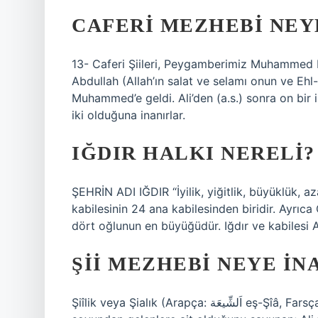
CAFERI MEZHEBI NEY
13- Caferi Şiileri, Peygamberimiz Muhammed b
Abdullah (Allah’ın salat ve selamı onun ve Ehl-i
Muhammed’e geldi. Ali’den (a.s.) sonra on bir im
iki olduğuna inanırlar.
IĞDIR HALKI NERELI?
ŞEHRİN ADI IĞDIR “İyilik, yiğitlik, büyüklük, a
kabilesinin 24 ana kabilesinden biridir. Ayrıc
dört oğlunun en büyüğüdür. Iğdır ve kabilesi
ŞII MEZHEBI NEYE IN
Şiîlik veya Şialık (Arapça: اَلشِّيعَة eş-Şîâ, Farsça: شِیعَه Şîa), devlet yönetiminin Muhammed Ali ve