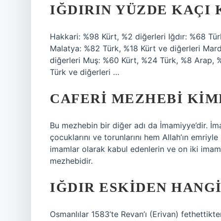
IĞDIRIN YÜZDE KAÇI 
Hakkari: %98 Kürt, %2 diğerleri Iğdır: %68 Tü
Malatya: %82 Türk, %18 Kürt ve diğerleri Mar
diğerleri Muş: %60 Kürt, %24 Türk, %8 Arap, %
Türk ve diğerleri …
CAFERI MEZHEBI KIM
Bu mezhebin bir diğer adı da İmamiyye’dir. İm
çocuklarını ve torunlarını hem Allah’ın emriy
imamlar olarak kabul edenlerin ve on iki imam
mezhebidir.
IĞDIR ESKIDEN HANG
Osmanlılar 1583’te Revan’ı (Erivan) fethettikte