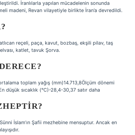
rleştirildi. İranlılarla yapılan mücadelenin sonunda
li madeni, Revan vilayetiyle birlikte İran’a devredildi.
R?
lıcan reçeli, paça, kavut, bozbaş, ekşili pilav, taş
lvası, katlet, tavuk Şorva.
 DERECE?
ık ortalama toplam yağış (mm)14.713,8Ölçüm dönemi
En düşük sıcaklık (°C)-28,4-30,37 satır daha
ZHEPTIR?
ünni İslam’ın Şafii mezhebine mensuptur. Ancak en
ayışıdır.