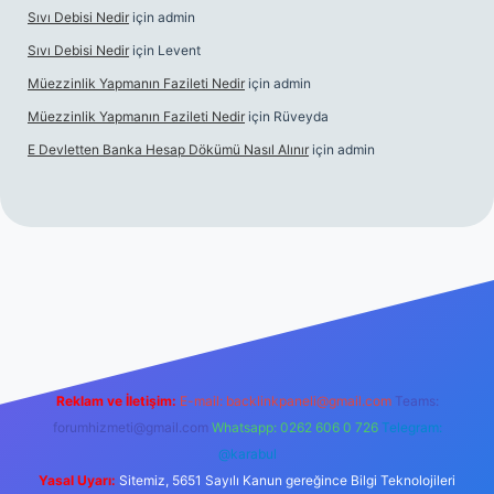
Sıvı Debisi Nedir
için
admin
Sıvı Debisi Nedir
için
Levent
Müezzinlik Yapmanın Fazileti Nedir
için
admin
Müezzinlik Yapmanın Fazileti Nedir
için
Rüveyda
E Devletten Banka Hesap Dökümü Nasıl Alınır
için
admin
e
Reklam ve İletişim:
E-mail:
backlinkpaneli@gmail.com
Teams:
forumhizmeti@gmail.com
Whatsapp: 0262 606 0 726
Telegram:
@karabul
Yasal Uyarı:
Sitemiz, 5651 Sayılı Kanun gereğince Bilgi Teknolojileri