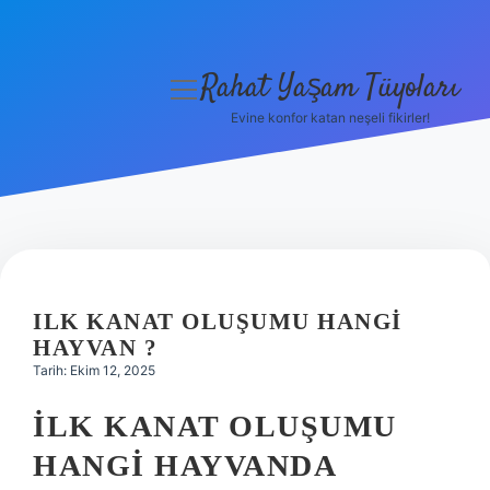
Rahat Yaşam Tüyoları
menüyü
aç
Evine konfor katan neşeli fikirler!
Anasayfa
Gizlilik Politikası
Yasal Uyarı
Hakkımızda
ILK KANAT OLUŞUMU HANGI
HAYVAN ?
Tarih: Ekim 12, 2025
İLK KANAT OLUŞUMU
HANGI HAYVANDA