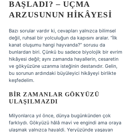
BAŞLADI? – UÇMA
ARZUSUNUN HIKÂYESI
Bazı sorular vardır ki, cevapları yalnızca bilimsel
değil, ruhsal bir yolculuğun da kapısını aralar. “İlk
kanat oluşumu hangi hayvanda?” sorusu da
bunlardan biri. Çünkü bu sadece biyolojik bir evrim
hikâyesi değil; aynı zamanda hayallerin, cesaretin
ve gökyüzüne uzanma isteğinin destanıdır. Gelin,
bu sorunun ardındaki büyüleyici hikâyeyi birlikte
keşfedelim.
BIR ZAMANLAR GÖKYÜZÜ
ULAŞILMAZDI
Milyonlarca yıl önce, dünya bugünkünden çok
farklıydı. Gökyüzü hâlâ mavi ve engindi ama oraya
ulaşmak yalnızca hayaldi. Yeryüzünde yaşayan