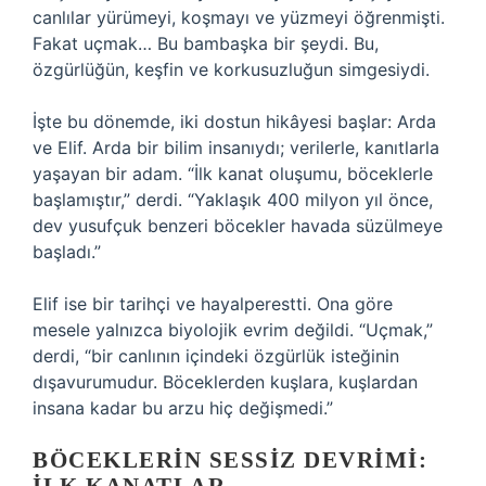
canlılar yürümeyi, koşmayı ve yüzmeyi öğrenmişti.
Fakat uçmak… Bu bambaşka bir şeydi. Bu,
özgürlüğün, keşfin ve korkusuzluğun simgesiydi.
İşte bu dönemde, iki dostun hikâyesi başlar: Arda
ve Elif. Arda bir bilim insanıydı; verilerle, kanıtlarla
yaşayan bir adam. “İlk kanat oluşumu, böceklerle
başlamıştır,” derdi. “Yaklaşık 400 milyon yıl önce,
dev yusufçuk benzeri böcekler havada süzülmeye
başladı.”
Elif ise bir tarihçi ve hayalperestti. Ona göre
mesele yalnızca biyolojik evrim değildi. “Uçmak,”
derdi, “bir canlının içindeki özgürlük isteğinin
dışavurumudur. Böceklerden kuşlara, kuşlardan
insana kadar bu arzu hiç değişmedi.”
BÖCEKLERIN SESSIZ DEVRIMI: