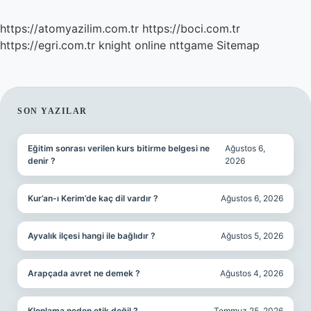
https://atomyazilim.com.tr
https://boci.com.tr
https://egri.com.tr
knight online
nttgame
Sitemap
SIDEBAR
SON YAZILAR
Eğitim sonrası verilen kurs bitirme belgesi ne
Ağustos 6,
denir ?
2026
Kur’an-ı Kerim’de kaç dil vardır ?
Ağustos 6, 2026
Ayvalık ilçesi hangi ile bağlıdır ?
Ağustos 5, 2026
Arapçada avret ne demek ?
Ağustos 4, 2026
Klonlama neden etik değil ?
Temmuz 25, 2026