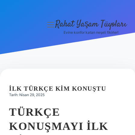
Rahat Yaşam Tüyoları
menüyü
aç
Evine konfor katan neşeli fikirler!
Anasayfa
Gizlilik Politikası
Yasal Uyarı
Hakkımızda
İLK TÜRKÇE KIM KONUŞTU
Tarih: Nisan 29, 2025
TÜRKÇE
KONUŞMAYI ILK