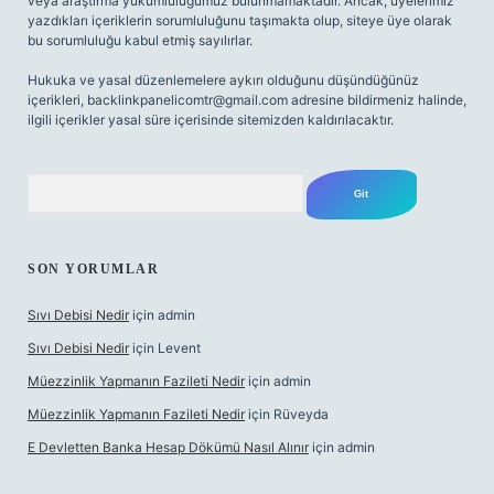
veya araştırma yükümlülüğümüz bulunmamaktadır. Ancak, üyelerimiz
yazdıkları içeriklerin sorumluluğunu taşımakta olup, siteye üye olarak
bu sorumluluğu kabul etmiş sayılırlar.
Hukuka ve yasal düzenlemelere aykırı olduğunu düşündüğünüz
içerikleri,
backlinkpanelicomtr@gmail.com
adresine bildirmeniz halinde,
ilgili içerikler yasal süre içerisinde sitemizden kaldırılacaktır.
Arama
SON YORUMLAR
Sıvı Debisi Nedir
için
admin
Sıvı Debisi Nedir
için
Levent
Müezzinlik Yapmanın Fazileti Nedir
için
admin
Müezzinlik Yapmanın Fazileti Nedir
için
Rüveyda
E Devletten Banka Hesap Dökümü Nasıl Alınır
için
admin