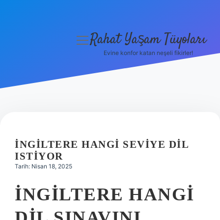
Rahat Yaşam Tüyoları
menüyü
aç
Evine konfor katan neşeli fikirler!
Anasayfa
Gizlilik Politikası
Yasal Uyarı
Hakkımızda
İNGILTERE HANGI SEVIYE DIL
ISTIYOR
Tarih: Nisan 18, 2025
İNGILTERE HANGI
DIL SINAVINI