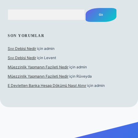
Arama
SON YORUMLAR
Sıvı Debisi Nedir
için
admin
Sıvı Debisi Nedir
için
Levent
Müezzinlik Yapmanın Fazileti Nedir
için
admin
Müezzinlik Yapmanın Fazileti Nedir
için
Rüveyda
E Devletten Banka Hesap Dökümü Nasıl Alınır
için
admin
lbet canlı maç izle