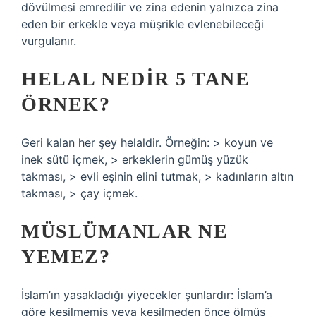
dövülmesi emredilir ve zina edenin yalnızca zina
eden bir erkekle veya müşrikle evlenebileceği
vurgulanır.
HELAL NEDIR 5 TANE
ÖRNEK?
Geri kalan her şey helaldir. Örneğin: > koyun ve
inek sütü içmek, > erkeklerin gümüş yüzük
takması, > evli eşinin elini tutmak, > kadınların altın
takması, > çay içmek.
MÜSLÜMANLAR NE
YEMEZ?
İslam’ın yasakladığı yiyecekler şunlardır: İslam’a
göre kesilmemiş veya kesilmeden önce ölmüş