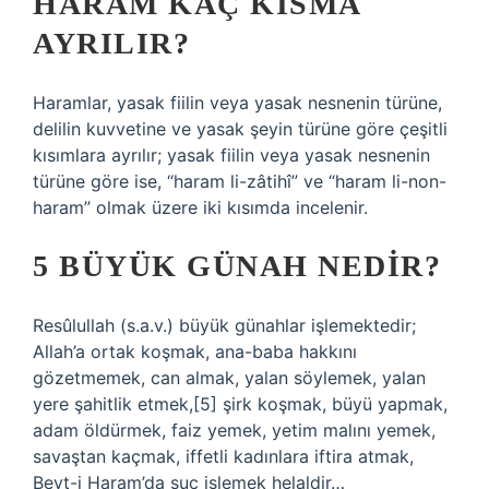
HARAM KAÇ KISMA
AYRILIR?
Haramlar, yasak fiilin veya yasak nesnenin türüne,
delilin kuvvetine ve yasak şeyin türüne göre çeşitli
kısımlara ayrılır; yasak fiilin veya yasak nesnenin
türüne göre ise, “haram li-zâtihî” ve “haram li-non-
haram” olmak üzere iki kısımda incelenir.
5 BÜYÜK GÜNAH NEDIR?
Resûlullah (s.a.v.) büyük günahlar işlemektedir;
Allah’a ortak koşmak, ana-baba hakkını
gözetmemek, can almak, yalan söylemek, yalan
yere şahitlik etmek,[5] şirk koşmak, büyü yapmak,
adam öldürmek, faiz yemek, yetim malını yemek,
savaştan kaçmak, iffetli kadınlara iftira atmak,
Beyt-i Haram’da suç işlemek helaldir…