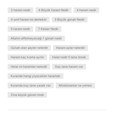
3 haram nedir
4 Büyük haram Nedir
4 haram nedir
4 sınıf haram ne demektir
5 Büyük günah Nedir
5 haram nedir
7 Kebair Nedir
Allahın affetmeyeceği 7 günah nedir
Günah olan şeyler nelerdir
Haram aylar nelerdir
Haram kaç kısma ayrılır
Helal nedir 5 tane örnek
Helal ve haramlar nelerdir
Kaç tane haram var
Kuranda hangi yiyecekler haramdır
Kuranda kaç tane yasak var
Müslümanlar ne yemez
Zina büyük günah mıdır