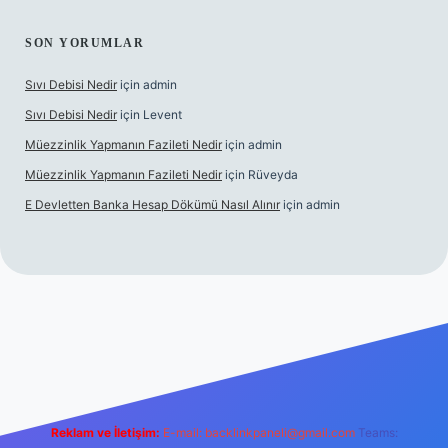
SON YORUMLAR
Sıvı Debisi Nedir
için
admin
Sıvı Debisi Nedir
için
Levent
Müezzinlik Yapmanın Fazileti Nedir
için
admin
Müezzinlik Yapmanın Fazileti Nedir
için
Rüveyda
E Devletten Banka Hesap Dökümü Nasıl Alınır
için
admin
e
Reklam ve İletişim:
E-mail:
backlinkpaneli@gmail.com
Teams: