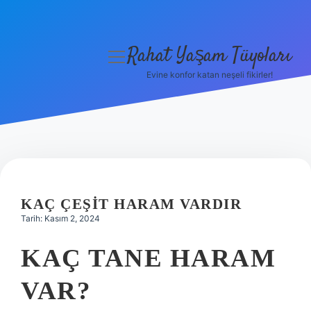
Rahat Yaşam Tüyoları
menüyü
aç
Evine konfor katan neşeli fikirler!
Anasayfa
Gizlilik Politikası
Yasal Uyarı
Hakkımızda
KAÇ ÇEŞIT HARAM VARDIR
Tarih: Kasım 2, 2024
KAÇ TANE HARAM
VAR?