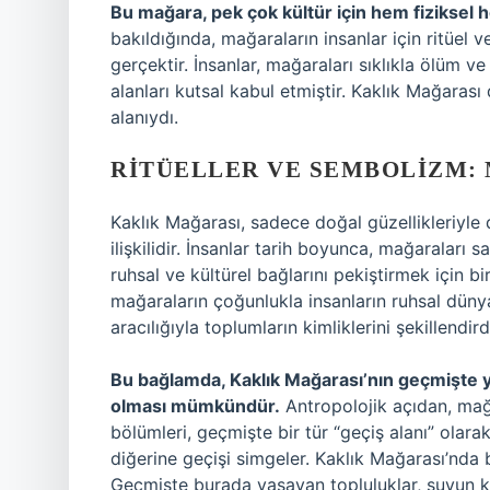
Bu mağara, pek çok kültür için hem fiziksel 
bakıldığında, mağaraların insanlar için ritüel 
gerçektir. İnsanlar, mağaraları sıklıkla ölüm 
alanları kutsal kabul etmiştir. Kaklık Mağarası
alanıydı.
RITÜELLER VE SEMBOLIZM:
Kaklık Mağarası, sadece doğal güzellikleriyle 
ilişkilidir. İnsanlar tarih boyunca, mağaraları 
ruhsal ve kültürel bağlarını pekiştirmek için bi
mağaraların çoğunlukla insanların ruhsal dünya
aracılığıyla toplumların kimliklerini şekillendir
Bu bağlamda, Kaklık Mağarası’nın geçmişte yer
olması mümkündür.
Antropolojik açıdan, mağa
bölümleri, geçmişte bir tür “geçiş alanı” olar
diğerine geçişi simgeler. Kaklık Mağarası’nda bul
Geçmişte burada yaşayan topluluklar, suyun ku