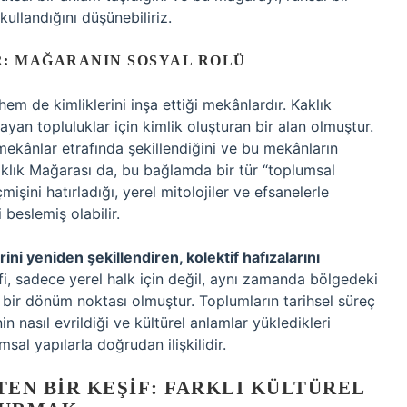
ullandığını düşünebiliriz.
R: MAĞARANIN SOSYAL ROLÜ
hem de kimliklerini inşa ettiği mekânlardır. Kaklık
an topluluklar için kimlik oluşturan bir alan olmuştur.
 mekânlar etrafında şekillendiğini ve bu mekânların
Kaklık Mağarası da, bu bağlamda bir tür “toplumsal
mişini hatırladığı, yerel mitolojiler ve efsanelerle
beslemiş olabilir.
ini yeniden şekillendiren, kolektif hafızalarını
i, sadece yerel halk için değil, aynı zamanda bölgedeki
e bir dönüm noktası olmuştur. Toplumların tarihsel süreç
inin nasıl evrildiği ve kültürel anlamlar yükledikleri
sal yapılarla doğrudan ilişkilidir.
EN BIR KEŞIF: FARKLI KÜLTÜREL