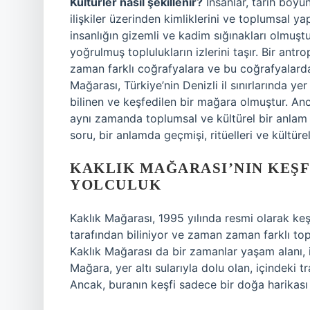
Kültürler nasıl şekillenir?
İnsanlar, tarih boyu
ilişkiler üzerinden kimliklerini ve toplumsal y
insanlığın gizemli ve kadim sığınakları olmuştur.
yoğrulmuş toplulukların izlerini taşır. Bir antro
zaman farklı coğrafyalara ve bu coğrafyalarda 
Mağarası, Türkiye’nin Denizli il sınırlarında ye
bilinen ve keşfedilen bir mağara olmuştur. Anc
aynı zamanda toplumsal ve kültürel bir anlam 
soru, bir anlamda geçmişi, ritüelleri ve kültüre
KAKLIK MAĞARASI’NIN KEŞF
YOLCULUK
Kaklık Mağarası, 1995 yılında resmi olarak ke
tarafından biliniyor ve zaman zaman farklı top
Kaklık Mağarası da bir zamanlar yaşam alanı, ib
Mağara, yer altı sularıyla dolu olan, içindeki 
Ancak, buranın keşfi sadece bir doğa harikası 