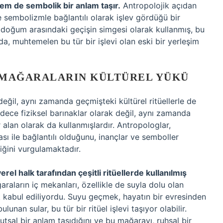
hem de sembolik bir anlam taşır.
Antropolojik açıdan
ve sembolizmle bağlantılı olarak işlev gördüğü bir
ve doğum arasındaki geçişin simgesi olarak kullanmış, bu
 da, muhtemelen bu tür bir işlevi olan eski bir yerleşim
 MAĞARALARIN KÜLTÜREL YÜKÜ
değil, aynı zamanda geçmişteki kültürel ritüellerle de
sadece fiziksel barınaklar olarak değil, aynı zamanda
r alan olarak da kullanmışlardır. Antropologlar,
sı ile bağlantılı olduğunu, inançlar ve semboller
diğini vurgulamaktadır.
el halk tarafından çeşitli ritüellerde kullanılmış
raların iç mekanları, özellikle de suyla dolu olan
ak kabul ediliyordu. Suyu geçmek, hayatın bir evresinden
unan sular, bu tür bir ritüel işlevi taşıyor olabilir.
tsal bir anlam taşıdığını ve bu mağarayı, ruhsal bir