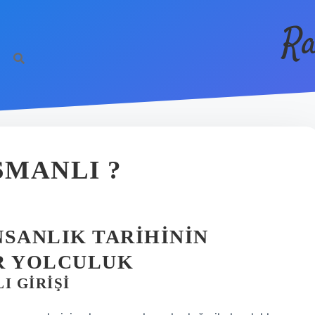
Ra
MANLI ?
NSANLIK TARIHININ
R YOLCULUK
 GIRIŞI