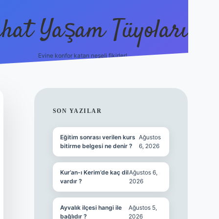
hat Yaşam Tüyoları
Evine konfor katan neşeli fikirler!
ilbet canlı maç i
SIDEBAR
SON YAZILAR
Eğitim sonrası verilen kurs
Ağustos
bitirme belgesi ne denir ?
6, 2026
Kur’an-ı Kerim’de kaç dil
Ağustos 6,
vardır ?
2026
Ayvalık ilçesi hangi ile
Ağustos 5,
bağlıdır ?
2026