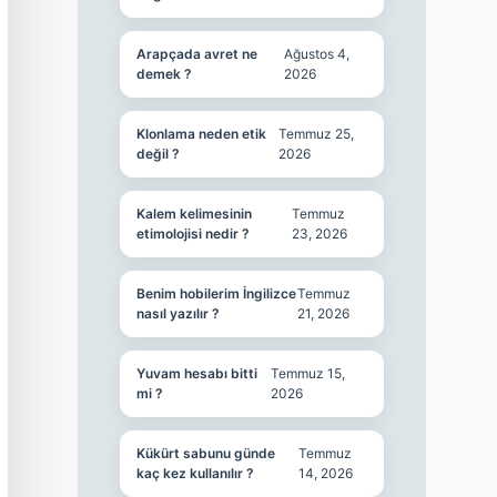
Arapçada avret ne
Ağustos 4,
demek ?
2026
Klonlama neden etik
Temmuz 25,
değil ?
2026
Kalem kelimesinin
Temmuz
etimolojisi nedir ?
23, 2026
Benim hobilerim İngilizce
Temmuz
nasıl yazılır ?
21, 2026
Yuvam hesabı bitti
Temmuz 15,
mi ?
2026
Kükürt sabunu günde
Temmuz
kaç kez kullanılır ?
14, 2026