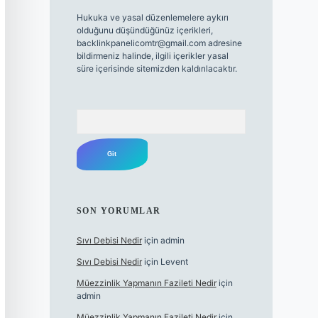
Hukuka ve yasal düzenlemelere aykırı
olduğunu düşündüğünüz içerikleri,
backlinkpanelicomtr@gmail.com
adresine
bildirmeniz halinde, ilgili içerikler yasal
süre içerisinde sitemizden kaldırılacaktır.
Arama
SON YORUMLAR
Sıvı Debisi Nedir
için
admin
Sıvı Debisi Nedir
için
Levent
Müezzinlik Yapmanın Fazileti Nedir
için
admin
Müezzinlik Yapmanın Fazileti Nedir
için