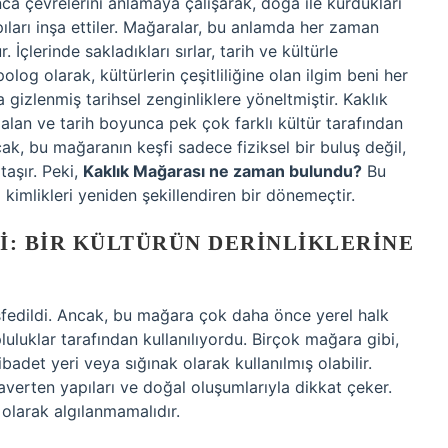
nca çevrelerini anlamaya çalışarak, doğa ile kurdukları
apıları inşa ettiler. Mağaralar, bu anlamda her zaman
 İçlerinde sakladıkları sırlar, tarih ve kültürle
polog olarak, kültürlerin çeşitliliğine olan ilgim beni her
gizlenmiş tarihsel zenginliklere yöneltmiştir. Kaklık
r alan ve tarih boyunca pek çok farklı kültür tarafından
ak, bu mağaranın keşfi sadece fiziksel bir buluş değil,
taşır. Peki,
Kaklık Mağarası ne zaman bulundu?
Bu
l kimlikleri yeniden şekillendiren bir dönemeçtir.
I: BIR KÜLTÜRÜN DERINLIKLERINE
şfedildi. Ancak, bu mağara çok daha önce yerel halk
luluklar tarafından kullanılıyordu. Birçok mağara gibi,
adet yeri veya sığınak olarak kullanılmış olabilir.
traverten yapıları ve doğal oluşumlarıyla dikkat çeker.
olarak algılanmamalıdır.