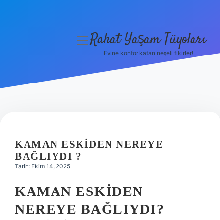
Rahat Yaşam Tüyoları
menüyü
aç
Evine konfor katan neşeli fikirler!
Anasayfa
Gizlilik Politikası
Yasal Uyarı
Hakkımızda
KAMAN ESKIDEN NEREYE
BAĞLIYDI ?
Tarih: Ekim 14, 2025
KAMAN ESKIDEN
NEREYE BAĞLIYDI?