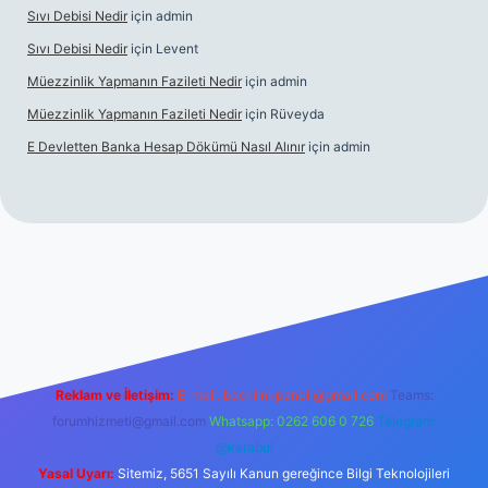
Sıvı Debisi Nedir
için
admin
Sıvı Debisi Nedir
için
Levent
Müezzinlik Yapmanın Fazileti Nedir
için
admin
Müezzinlik Yapmanın Fazileti Nedir
için
Rüveyda
E Devletten Banka Hesap Dökümü Nasıl Alınır
için
admin
 izle
Reklam ve İletişim:
E-mail:
backlinkpaneli@gmail.com
Teams:
forumhizmeti@gmail.com
Whatsapp: 0262 606 0 726
Telegram:
@karabul
Yasal Uyarı:
Sitemiz, 5651 Sayılı Kanun gereğince Bilgi Teknolojileri