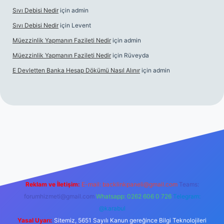
Sıvı Debisi Nedir
için
admin
Sıvı Debisi Nedir
için
Levent
Müezzinlik Yapmanın Fazileti Nedir
için
admin
Müezzinlik Yapmanın Fazileti Nedir
için
Rüveyda
E Devletten Banka Hesap Dökümü Nasıl Alınır
için
admin
lbet canlı maç izle
Reklam ve İletişim:
E-mail:
backlinkpaneli@gmail.com
Teams:
forumhizmeti@gmail.com
Whatsapp: 0262 606 0 726
Telegram:
@karabul
Yasal Uyarı:
Sitemiz, 5651 Sayılı Kanun gereğince Bilgi Teknolojileri