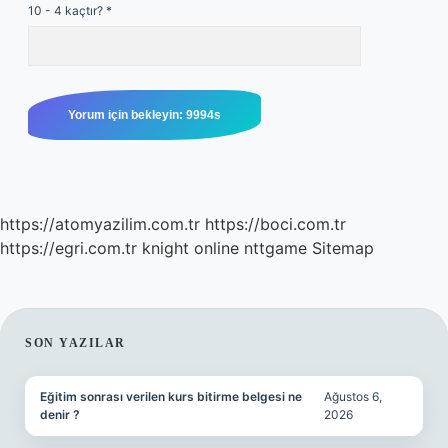
10 - 4 kaçtır?
*
https://atomyazilim.com.tr
https://boci.com.tr
https://egri.com.tr
knight online
nttgame
Sitemap
SIDEBAR
SON YAZILAR
Eğitim sonrası verilen kurs bitirme belgesi ne
Ağustos 6,
denir ?
2026