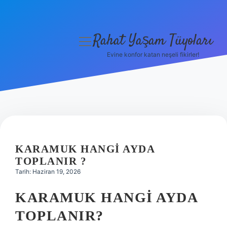
Rahat Yaşam Tüyoları
menüyü
aç
Evine konfor katan neşeli fikirler!
Anasayfa
Gizlilik Politikası
Yasal Uyarı
Hakkımızda
KARAMUK HANGI AYDA
TOPLANIR ?
Tarih: Haziran 19, 2026
KARAMUK HANGI AYDA
TOPLANIR?