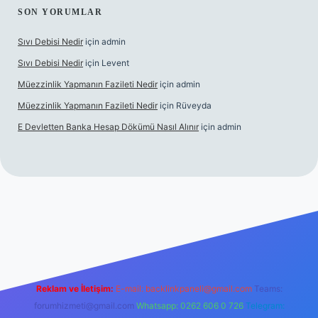
SON YORUMLAR
Sıvı Debisi Nedir
için
admin
Sıvı Debisi Nedir
için
Levent
Müezzinlik Yapmanın Fazileti Nedir
için
admin
Müezzinlik Yapmanın Fazileti Nedir
için
Rüveyda
E Devletten Banka Hesap Dökümü Nasıl Alınır
için
admin
lbet canlı maç izle
Reklam ve İletişim:
E-mail:
backlinkpaneli@gmail.com
Teams:
forumhizmeti@gmail.com
Whatsapp: 0262 606 0 726
Telegram: