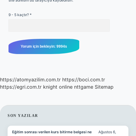
site adresim bu tarayıcıya kaydedilsin.
9 - 5 kaçtır?
*
https://atomyazilim.com.tr
https://boci.com.tr
https://egri.com.tr
knight online
nttgame
Sitemap
SIDEBAR
SON YAZILAR
Eğitim sonrası verilen kurs bitirme belgesi ne
Ağustos 6,