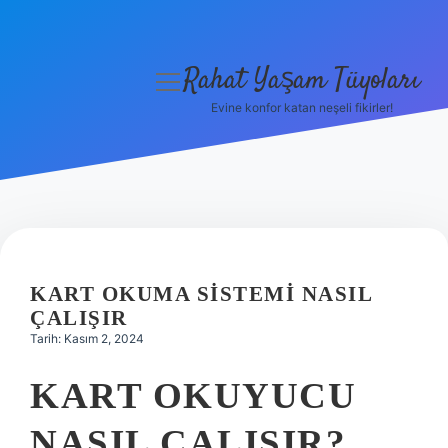
Rahat Yaşam Tüyoları
menüyü
aç
Evine konfor katan neşeli fikirler!
Anasayfa
Gizlilik Politikası
Yasal Uyarı
Hakkımızda
KART OKUMA SISTEMI NASIL
ÇALIŞIR
Tarih: Kasım 2, 2024
KART OKUYUCU
NASIL ÇALIŞIR?