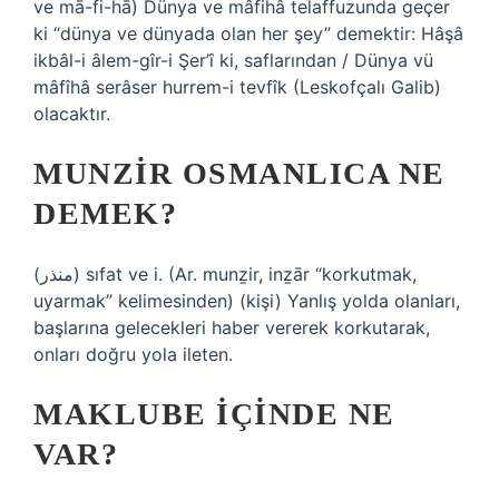
ve mā-fі-hā) Dünya ve mâfihâ telaffuzunda geçer
ki “dünya ve dünyada olan her şey” demektir: Hâşâ
ikbâl-i âlem-gîr-i Şer’î ki, saflarından / Dünya vü
mâfîhâ serâser hurrem-i tevfîk (Leskofçalı Galib)
olacaktır.
MUNZIR OSMANLICA NE
DEMEK?
(ﻣﻨﺬﺭ) sıfat ve i. (Ar. munẕir, inẕār “korkutmak,
uyarmak” kelimesinden) (kişi) Yanlış yolda olanları,
başlarına gelecekleri haber vererek korkutarak,
onları doğru yola ileten.
MAKLUBE IÇINDE NE
VAR?