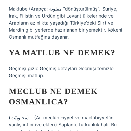
Maklube (Arapça: مقلوبة‎ “dönüştürülmüş”) Suriye,
Irak, Filistin ve Ürdün gibi Levant ülkelerinde ve
Arapların azınlıkta yaşadığı Türkiye’deki Siirt ve
Mardin gibi yerlerde hazırlanan bir yemektir. Kökeni
Osmanlı mutfağına dayanır.
YA MATLUB NE DEMEK?
Geçmişi gizle Geçmiş detayları Geçmişi temizle
Geçmiş: matlup.
MECLUB NE DEMEK
OSMANLICA?
(ﻣﺠﻠﻮﺑﻴّﺖ) i. (Ar. meclūb -iyyet ve maclūbiyyet’in
yanlış infinitive ekleri) Saplantı, tutkunluk hali: Bu