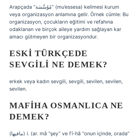
Arapçada “مُؤَسَّسَة” (mu’essesa) kelimesi kurum
veya organizasyon anlamına gelir. Örnek cümle: Bu
organizasyon, çocukların eğitimi ve refahına
odaklanan ve birçok aileye yardım sağlayan kar
amacı gütmeyen bir organizasyondur.
ESKI TÜRKÇEDE
SEVGILI NE DEMEK?
erkek veya kadın sevgili, sevgili, sevilen, sevilen,
sevilen.
MAFIHA OSMANLICA NE
DEMEK?
(ﻣﺎﻓﻴﻬﺎ) i. (ar. mā “şey” ve fī-hā “onun içinde, orada”