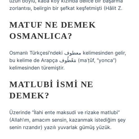
uzun boylu, kaba köy kızında delice bir başarma
zorlantısı, belirgin bir şefkat keşfetmişti (Hâlit Z.
MATUF NE DEMEK
OSMANLICA?
Osmanlı Türkçesi’ndeki معطوف‎ kelimesinden gelir,
bu kelime de Arapça مَعْطُوف‎ (maʿṭūf, “yonca”)
kelimesinden türemiştir.
MATLUBI ISMI NE
DEMEK?
Üzerinde “İlahi ente maksudi ve rizake matlubi”
(Allah’ım, amacım sensin, kazanmak istediğim şey
senin rızandır) yazılı yuvarlak gümüş yüzük.