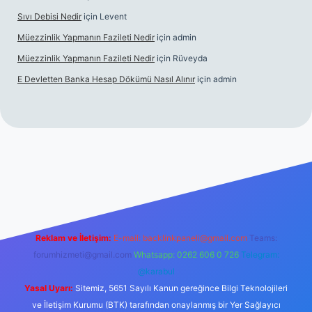
Sıvı Debisi Nedir
için
Levent
Müezzinlik Yapmanın Fazileti Nedir
için
admin
Müezzinlik Yapmanın Fazileti Nedir
için
Rüveyda
E Devletten Banka Hesap Dökümü Nasıl Alınır
için
admin
e
Reklam ve İletişim:
E-mail:
backlinkpaneli@gmail.com
Teams:
forumhizmeti@gmail.com
Whatsapp: 0262 606 0 726
Telegram:
@karabul
Yasal Uyarı:
Sitemiz, 5651 Sayılı Kanun gereğince Bilgi Teknolojileri
ve İletişim Kurumu (BTK) tarafından onaylanmış bir Yer Sağlayıcı