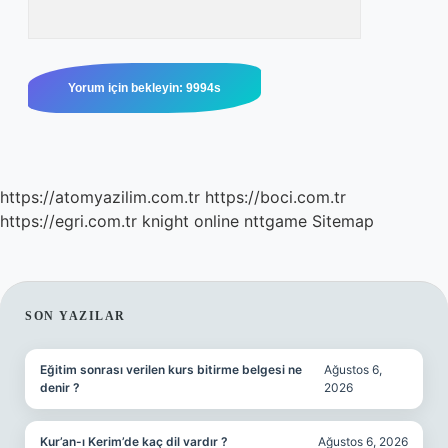
https://atomyazilim.com.tr
https://boci.com.tr
https://egri.com.tr
knight online
nttgame
Sitemap
SIDEBAR
SON YAZILAR
Eğitim sonrası verilen kurs bitirme belgesi ne
Ağustos 6,
denir ?
2026
Kur’an-ı Kerim’de kaç dil vardır ?
Ağustos 6, 2026