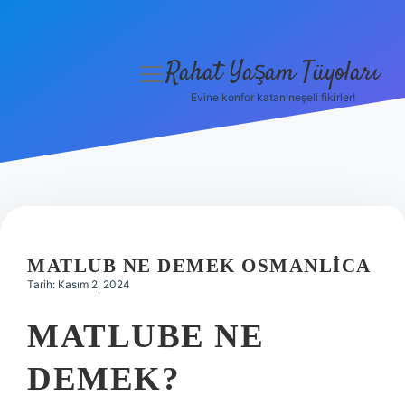
Rahat Yaşam Tüyoları
menüyü
aç
Evine konfor katan neşeli fikirler!
Anasayfa
Gizlilik Politikası
Yasal Uyarı
Hakkımızda
MATLUB NE DEMEK OSMANLICA
Tarih: Kasım 2, 2024
MATLUBE NE
DEMEK?