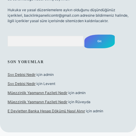
Hukuka ve yasal düzenlemelere aykırı olduğunu düşündüğünüz
içerikleri,
backlinkpanelicomtr@gmail.com
adresine bildirmeniz halinde,
ilgili içerikler yasal süre içerisinde sitemizden kaldırılacaktır.
Arama
SON YORUMLAR
Sıvı Debisi Nedir
için
admin
Sıvı Debisi Nedir
için
Levent
Müezzinlik Yapmanın Fazileti Nedir
için
admin
Müezzinlik Yapmanın Fazileti Nedir
için
Rüveyda
E Devletten Banka Hesap Dökümü Nasıl Alınır
için
admin