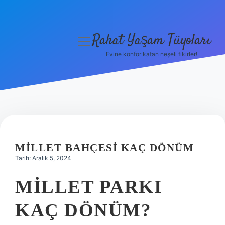
Rahat Yaşam Tüyoları
menüyü
aç
Evine konfor katan neşeli fikirler!
Anasayfa
Gizlilik Politikası
Yasal Uyarı
Hakkımızda
MILLET BAHÇESI KAÇ DÖNÜM
Tarih: Aralık 5, 2024
MILLET PARKI
KAÇ DÖNÜM?