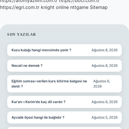
https://atomyazilim.com.tr
https://boci.com.tr
https://egri.com.tr
knight online
nttgame
Sitemap
SIDEBAR
SON YAZILAR
Kuzu kulağı hangi mevsimde yenir ?
Ağustos 8, 2026
Necati ne demek ?
Ağustos 8, 2026
Eğitim sonrası verilen kurs bitirme belgesi ne
Ağustos 6,
denir ?
2026
Kur’an-ı Kerim’de kaç dil vardır ?
Ağustos 6, 2026
Ayvalık ilçesi hangi ile bağlıdır ?
Ağustos 5, 2026