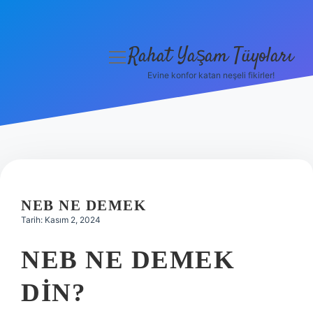
Rahat Yaşam Tüyoları
menüyü
aç
Evine konfor katan neşeli fikirler!
Anasayfa
Gizlilik Politikası
Yasal Uyarı
Hakkımızda
NEB NE DEMEK
Tarih: Kasım 2, 2024
NEB NE DEMEK
DIN?