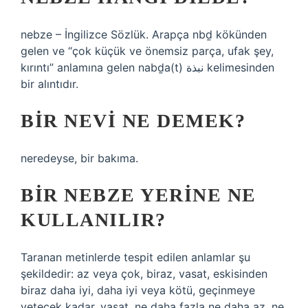
nebze – İngilizce Sözlük. Arapça nbḏ kökünden
gelen ve “çok küçük ve önemsiz parça, ufak şey,
kırıntı” anlamına gelen nabḏa(t) نبذة kelimesinden
bir alıntıdır.
BIR NEVI NE DEMEK?
neredeyse, bir bakıma.
BIR NEBZE YERINE NE
KULLANILIR?
Taranan metinlerde tespit edilen anlamlar şu
şekildedir: az veya çok, biraz, vasat, eskisinden
biraz daha iyi, daha iyi veya kötü, geçinmeye
yetecek kadar, vasat, ne daha fazla ne daha az, ne