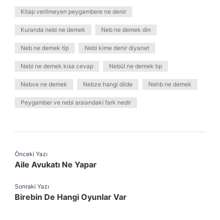
Kitap verilmeyen peygambere ne denir
Kuranda nebi ne demek
Neb ne demek din
Neb ne demek tip
Nebi kime denir diyanet
Nebi ne demek kısa cevap
Nebül ne demek tıp
Nebve ne demek
Nebze hangi dilde
Nehb ne demek
Peygamber ve nebi arasındaki fark nedir
Önceki Yazı
Aile Avukatı Ne Yapar
Sonraki Yazı
Birebin De Hangi Oyunlar Var