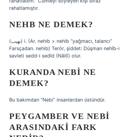
rahatladım.” Cümleyi söyleyen kişi biraz
rahatlamıştır.
NEHB NE DEMEK?
(ﻧﻬﻴﺐ) i. (Ar. nehіb > nehіb “yağmacı, talancı”
Farsçadan. nehіb) Terör, şiddet: Düşman nehîb-i
savleti sedd-i sedîd (Nâilî) olur.
KURANDA NEBI NE
DEMEK?
Bu bakımdan “Nebi” insanlardan üstündür.
PEYGAMBER VE NEBI
ARASINDAKI FARK