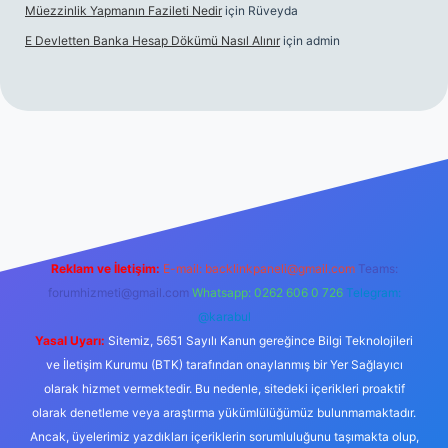
Müezzinlik Yapmanın Fazileti Nedir
için
Rüveyda
E Devletten Banka Hesap Dökümü Nasıl Alınır
için
admin
zle
Reklam ve İletişim:
E-mail:
backlinkpaneli@gmail.com
Teams:
forumhizmeti@gmail.com
Whatsapp: 0262 606 0 726
Telegram:
@karabul
Yasal Uyarı:
Sitemiz, 5651 Sayılı Kanun gereğince Bilgi Teknolojileri
ve İletişim Kurumu (BTK) tarafından onaylanmış bir Yer Sağlayıcı
olarak hizmet vermektedir. Bu nedenle, sitedeki içerikleri proaktif
olarak denetleme veya araştırma yükümlülüğümüz bulunmamaktadır.
Ancak, üyelerimiz yazdıkları içeriklerin sorumluluğunu taşımakta olup,