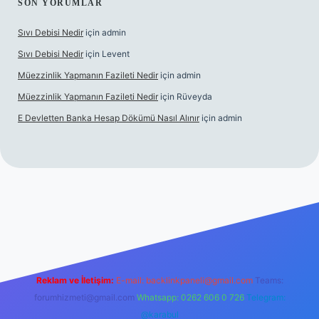
SON YORUMLAR
Sıvı Debisi Nedir
için
admin
Sıvı Debisi Nedir
için
Levent
Müezzinlik Yapmanın Fazileti Nedir
için
admin
Müezzinlik Yapmanın Fazileti Nedir
için
Rüveyda
E Devletten Banka Hesap Dökümü Nasıl Alınır
için
admin
lbet canlı maç izle
Reklam ve İletişim:
E-mail:
backlinkpaneli@gmail.com
Teams:
forumhizmeti@gmail.com
Whatsapp: 0262 606 0 726
Telegram:
@karabul