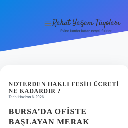
Rahat Yaşam Tüyoları
menüyü
aç
Evine konfor katan neşeli fikirler!
Anasayfa
Gizlilik Politikası
Yasal Uyarı
Hakkımızda
NOTERDEN HAKLI FESIH ÜCRETI
NE KADARDIR ?
Tarih: Haziran 6, 2026
BURSA’DA OFISTE
BAŞLAYAN MERAK