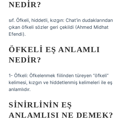
NEDIR?
sıf. Öfkeli, hiddetli, kızgın: Chat’in dudaklarından
çıkan öfkeli sözler geri çekildi (Ahmed Midhat
Efendi).
ÖFKELI EŞ ANLAMLI
NEDIR?
1- Öfkeli: Öfkelenmek fiilinden türeyen “öfkeli”
kelimesi, kızgın ve hiddetlenmiş kelimeleri ile eş
anlamlıdır.
SINIRLININ EŞ
ANLAMLISI NE DEMEK?