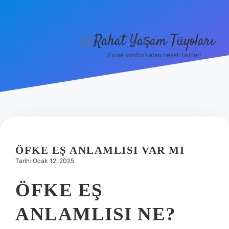
Rahat Yaşam Tüyoları
menüyü
aç
Evine konfor katan neşeli fikirler!
Anasayfa
Gizlilik Politikası
Yasal Uyarı
Hakkımızda
ÖFKE EŞ ANLAMLISI VAR MI
Tarih: Ocak 12, 2025
ÖFKE EŞ
ANLAMLISI NE?