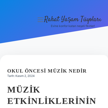
Rahat Yaşam Tüyoları
menüyü
aç
Evine konfor katan neşeli fikirler!
Anasayfa
Gizlilik Politikası
Yasal Uyarı
Hakkımızda
OKUL ÖNCESI MÜZIK NEDIR
Tarih: Kasım 2, 2024
MÜZIK
ETKINLIKLERININ