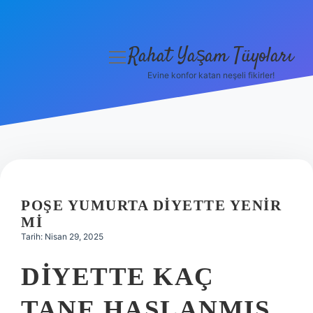
Rahat Yaşam Tüyoları
menüyü
aç
Evine konfor katan neşeli fikirler!
Anasayfa
Gizlilik Politikası
Yasal Uyarı
Hakkımızda
POŞE YUMURTA DIYETTE YENIR
MI
Tarih: Nisan 29, 2025
DIYETTE KAÇ
TANE HAŞLANMIŞ