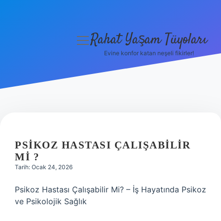
Rahat Yaşam Tüyoları
menüyü
aç
Evine konfor katan neşeli fikirler!
Anasayfa
Gizlilik Politikası
Yasal Uyarı
Hakkımızda
PSIKOZ HASTASI ÇALIŞABILIR
MI ?
Tarih: Ocak 24, 2026
Psikoz Hastası Çalışabilir Mi? – İş Hayatında Psikoz
ve Psikolojik Sağlık