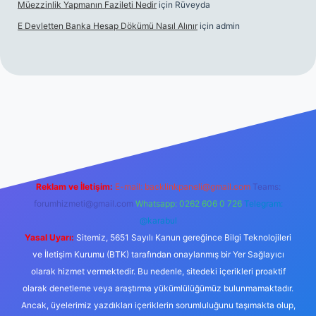
Müezzinlik Yapmanın Fazileti Nedir
için
Rüveyda
E Devletten Banka Hesap Dökümü Nasıl Alınır
için
admin
zle
Reklam ve İletişim:
E-mail:
backlinkpaneli@gmail.com
Teams:
forumhizmeti@gmail.com
Whatsapp: 0262 606 0 726
Telegram:
@karabul
Yasal Uyarı:
Sitemiz, 5651 Sayılı Kanun gereğince Bilgi Teknolojileri
ve İletişim Kurumu (BTK) tarafından onaylanmış bir Yer Sağlayıcı
olarak hizmet vermektedir. Bu nedenle, sitedeki içerikleri proaktif
olarak denetleme veya araştırma yükümlülüğümüz bulunmamaktadır.
Ancak, üyelerimiz yazdıkları içeriklerin sorumluluğunu taşımakta olup,