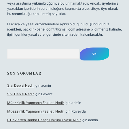
veya araştırma yükümlülüğümüz bulunmamaktadır. Ancak, üyelerimiz
yazdıkları içeriklerin sorumluluğunu taşımakta olup, siteye üye olarak
bu sorumluluğu kabul etmiş sayılırlar.
Hukuka ve yasal düzenlemelere aykırı olduğunu düşündüğünüz
içerikleri,
backlinkpanelicomtr@gmail.com
adresine bildirmeniz halinde,
ilgili içerikler yasal süre içerisinde sitemizden kaldırılacaktır.
Arama
SON YORUMLAR
Sıvı Debisi Nedir
için
admin
Sıvı Debisi Nedir
için
Levent
Müezzinlik Yapmanın Fazileti Nedir
için
admin
Müezzinlik Yapmanın Fazileti Nedir
için
Rüveyda
E Devletten Banka Hesap Dökümü Nasıl Alınır
için
admin