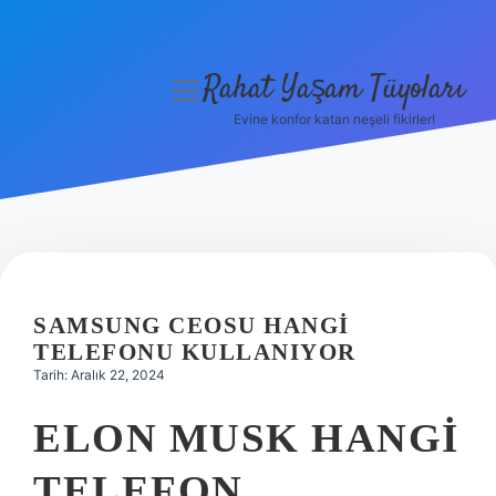
Rahat Yaşam Tüyoları
menüyü
aç
Evine konfor katan neşeli fikirler!
Anasayfa
Gizlilik Politikası
Yasal Uyarı
Hakkımızda
SAMSUNG CEOSU HANGI
TELEFONU KULLANIYOR
Tarih: Aralık 22, 2024
ELON MUSK HANGI
TELEFON