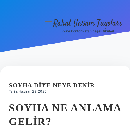
Rahat Yaşam Tüyoları
menüyü
aç
Evine konfor katan neşeli fikirler!
Anasayfa
Gizlilik Politikası
Yasal Uyarı
Hakkımızda
SOYHA DIYE NEYE DENIR
Tarih: Haziran 29, 2025
SOYHA NE ANLAMA
GELIR?