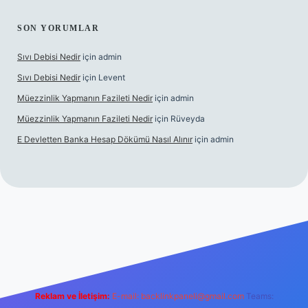
SON YORUMLAR
Sıvı Debisi Nedir
için
admin
Sıvı Debisi Nedir
için
Levent
Müezzinlik Yapmanın Fazileti Nedir
için
admin
Müezzinlik Yapmanın Fazileti Nedir
için
Rüveyda
E Devletten Banka Hesap Dökümü Nasıl Alınır
için
admin
izle
Reklam ve İletişim:
E-mail:
backlinkpaneli@gmail.com
Teams: